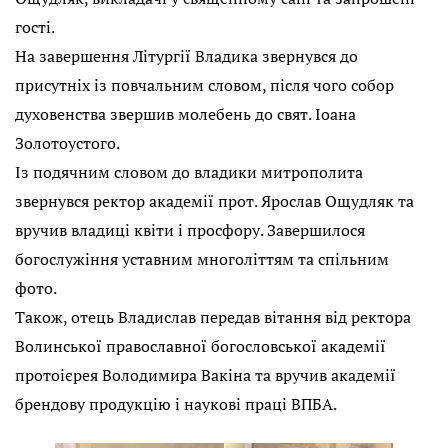
гості.
На завершення Літургії Владика звернувся до
присутніх із повчальним словом, після чого собор
духовенства звершив молебень до свят. Іоана
Золотоустого.
Із подячним словом до владики митрополита
звернувся ректор академії прот. Ярослав Ощудляк та
вручив владиці квіти і просфору. Завершилося
богослужіння уставним многоліттям та спільним
фото.
Також, отець Владислав передав вітання від ректора
Волинської православної богословської академії
протоієрея Володимира Вакіна та вручив академії
брендову продукцію і наукові праці ВПБА.