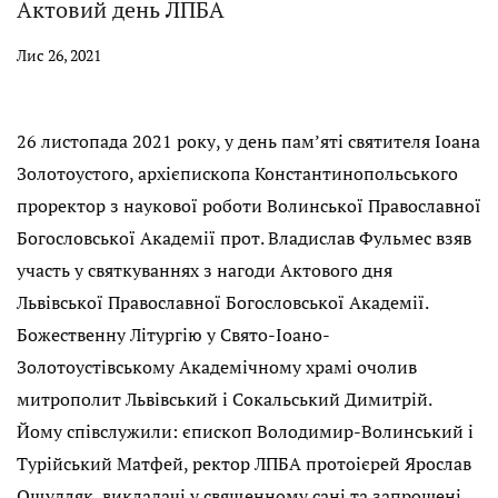
Актовий день ЛПБА
Лис 26, 2021
26 листопада 2021 року, у день пам’яті святителя Іоана
Золотоустого, архієпископа Константинопольського
проректор з наукової роботи Волинської Православної
Богословської Академії прот. Владислав Фульмес взяв
участь у святкуваннях з нагоди Актового дня
Львівської Православної Богословської Академії.
Божественну Літургію у Свято-Іоано-
Золотоустівському Академічному храмі очолив
митрополит Львівський і Сокальський Димитрій.
Йому співслужили: єпископ Володимир-Волинський і
Турійський Матфей, ректор ЛПБА протоієрей Ярослав
Ощудляк, викладачі у священному сані та запрошені