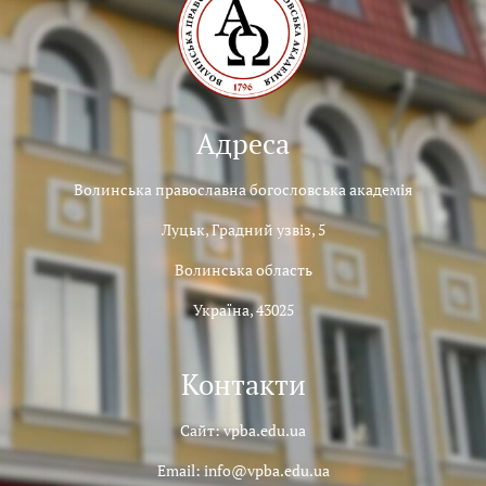
Адреса
Волинська православна богословська академія
Луцьк, Градний узвіз, 5
Волинська область
Україна, 43025
Контакти
Сайт: vpba.edu.ua
Email: info@vpba.edu.ua