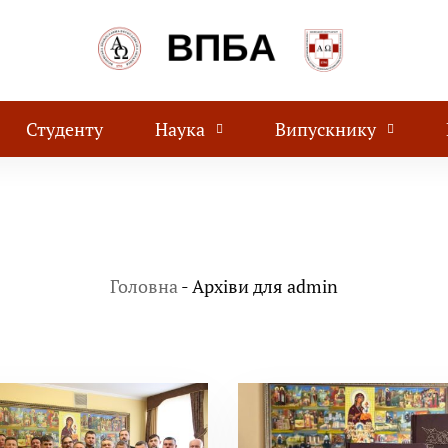
Студенту
Наука
Випускнику
Головна
-
Архіви для admin