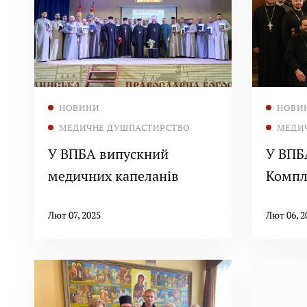
Читати далі
НОВИНИ
НОВИ
МЕДИЧНЕ ДУШПАСТИРСТВО
МЕДИ
У ВПБА випускний
У ВПБА відбувся
медичних капеланів
Компл
«Клін
Лют 07, 2025
Лют 06, 2
душпа