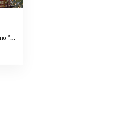
лю “За