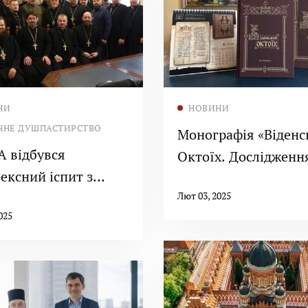
Читати далі
Читати далі
НИ
НОВИНИ
ЧНЕ ДУШПАСТИРСТВО
Монографія «Віденс
Октоїх. Дослідження
ексний іспит з
ВПБА
ічного
Лют 03, 2025
025
стирства»