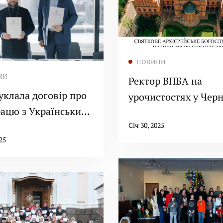
Читати далі
НОВИНИ
Читати далі
НИ
Ректор ВПБА на
уклала договір про
урочистостях у Чер
рацю з Українським
ицьким
Січ 30, 2025
25
рситетом.