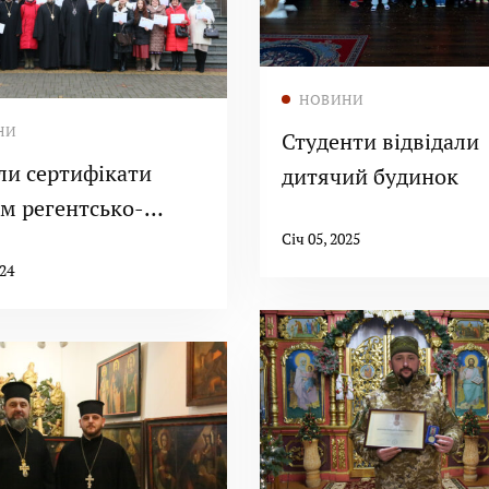
Читати далі
НОВИНИ
Читати далі
НИ
Студенти відвідали
ли сертифікати
дитячий будинок
ам регентсько-
ьких курсів
Січ 05, 2025
024