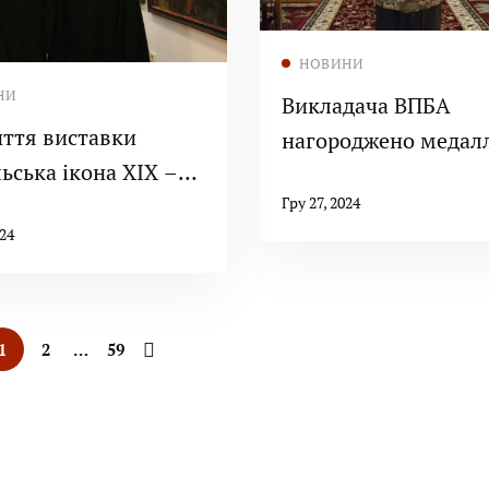
Читати далі
НОВИНИ
Читати далі
НИ
Викладача ВПБА
иття виставки
нагороджено медал
ьська ікона ХІХ –
оборону України”
Х століть”
Гру 27, 2024
024
1
2
…
59