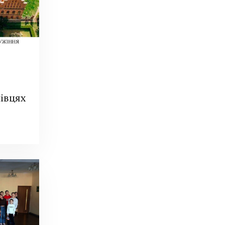
нівцях