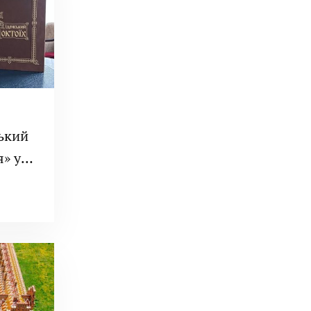
ький
» у