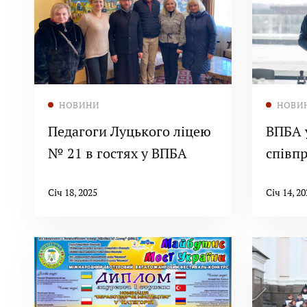
Читати далі
НОВИНИ
НОВИ
Педагоги Луцького ліцею
ВПБА 
№ 21 в гостях у ВПБА
співп
Катол
Січ 18, 2025
Січ 14, 20
Уніве