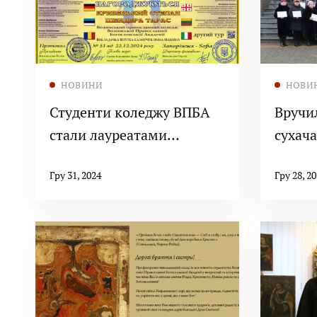
Читати далі
НОВИНИ
НОВИ
Студенти коледжу ВПБА
Вручи
стали лауреатами
сухач
конкурсу «МАЙБУТНЄ
дяківс
Гру 31, 2024
Гру 28, 2
МОЄЇ УКРАЇНИ»