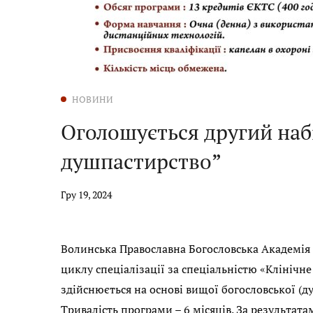
НОВИНИ
Оголошується другий набі
душпастирство”
Гру 19, 2024
Волинська Православна Богословська Академія 
циклу спеціалізації за спеціальністю «Клінічн
здійснюється на основі вищої богословської (ду
Тривалість програми – 6 місяців. За результа