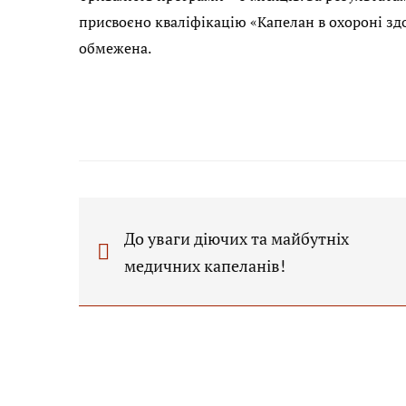
присвоєно кваліфікацію «Капелан в охороні здор
обмежена.
До уваги діючих та майбутніх
медичних капеланів!