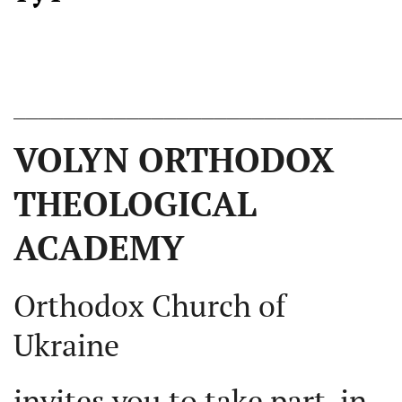
______________________________
VOLYN ORTHODOX
THEOLOGICAL
ACADEMY
Orthodox Church of
Ukrainе
invites you to take part in