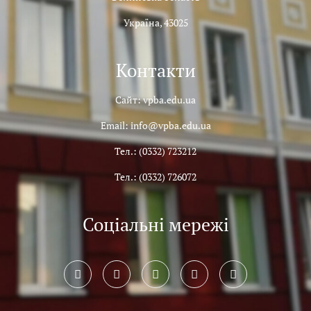
Україна, 43025
Контакти
Сайт: vpba.edu.ua
Email: info@vpba.edu.ua
Тел.: (0332) 723212
Тел.: (0332) 726072
Соціальні мережі