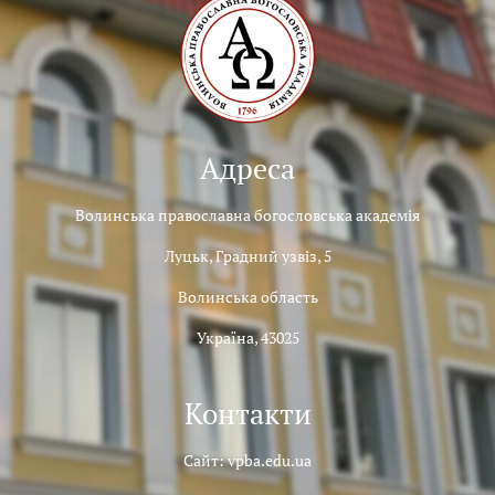
Адреса
Волинська православна богословська академія
Луцьк, Градний узвіз, 5
Волинська область
Україна, 43025
Контакти
Сайт: vpba.edu.ua