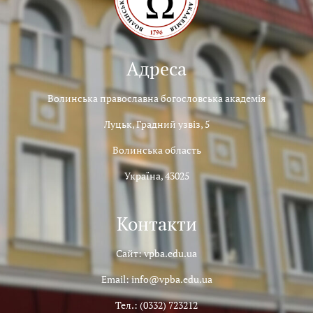
Адреса
Волинська православна богословська академія
Луцьк, Градний узвіз, 5
Волинська область
Україна, 43025
Контакти
Сайт: vpba.edu.ua
Email: info@vpba.edu.ua
Тел.: (0332) 723212