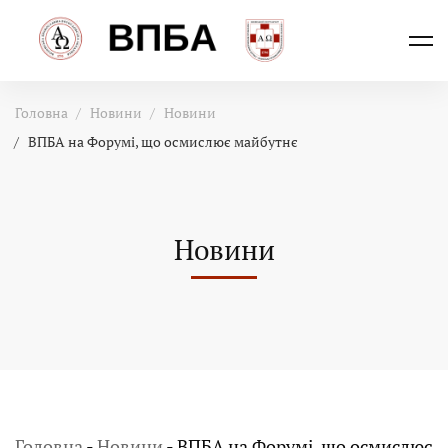
Головна
Новини
Новини
ВПБА на Форумі, що осмислює майбутнє
Новини
Головна
-
Новини
-
ВПБА на Форумі, що осмислює