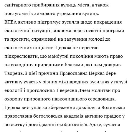
санітарного прибирання вулиць міста, а також
послугами із зимового утримання вулиць.
ВПБА активно підтримує зусилля щодо покращення
екологічної ситуації, зокрема через освітні програми
та проєкти, спрямовані на залучення молоді до
екологічних ініціатив. Церк­ва не перестає
підкреслювати, що майбутні покоління мають право
на володіння природними благами, які нам довірив
Творець. З цієї причини Православна Церк­ва бере
активну участь у різних міжнародних зусиллях у галузі
екології і проголосила 1 вересня Днем молитви про
охорону природного нав­колишнього середовища.
Церква виступає за збереження довкілля, а Волинська
православна богословська академія активно працює у
розвитку і дослідженні екобогослів’я. Адже, сучасна