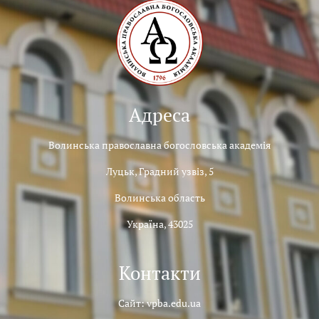
Адреса
Волинська православна богословська академія
Луцьк, Градний узвіз, 5
Волинська область
Україна, 43025
Контакти
Сайт: vpba.edu.ua