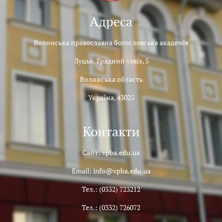
Адреса
Волинська православна богословська академія
Луцьк, Градний узвіз, 5
Волинська область
Україна, 43025
Контакти
Сайт: vpba.edu.ua
Email: info@vpba.edu.ua
Тел.: (0332) 723212
Тел.: (0332) 726072