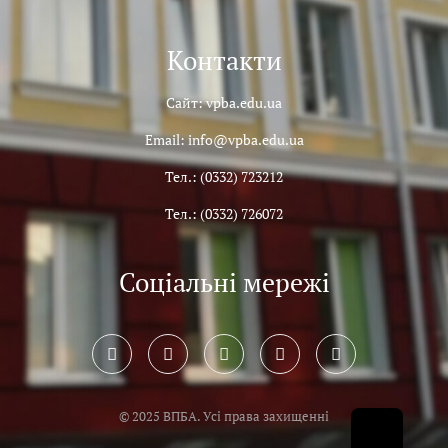
Контакти
Сайт: vpba.edu.ua
Email: info@vpba.edu.ua
Тел.: (0332) 723212
Тел.: (0332) 726072
Соціальні мережі
© 2025 ВПБА. Усі права захищенні