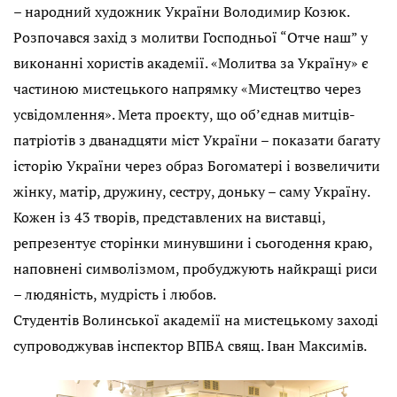
– народний художник України Володимир Козюк.
Розпочався захід з молитви Господньої “Отче наш” у
виконанні хористів академії. «Молитва за Україну» є
частиною мистецького напрямку «Мистецтво через
усвідомлення». Мета проєкту, що об’єднав митців-
патріотів з дванадцяти міст України – показати багату
історію України через образ Богоматері і возвеличити
жінку, матір, дружину, сестру, доньку – саму Україну.
Кожен із 43 творів, представлених на виставці,
репрезентує сторінки минувшини і сьогодення краю,
наповнені символізмом, пробуджують найкращі риси
– людяність, мудрість і любов.
Студентів Волинської академії на мистецькому заході
супроводжував інспектор ВПБА свящ. Іван Максимів.