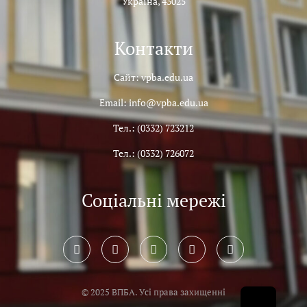
Україна, 43025
Контакти
Сайт: vpba.edu.ua
Email: info@vpba.edu.ua
Тел.: (0332) 723212
Тел.: (0332) 726072
Соціальні мережі
© 2025 ВПБА. Усі права захищенні