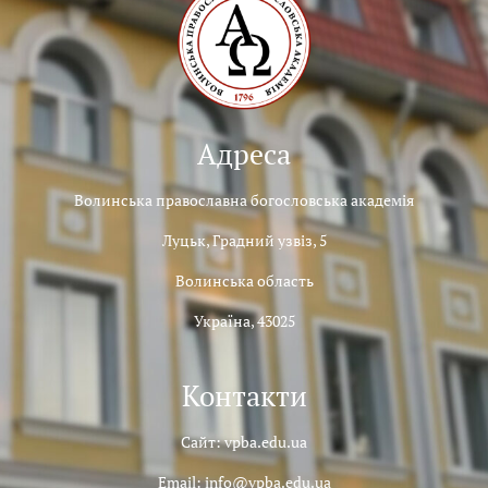
Адреса
Волинська православна богословська академія
Луцьк, Градний узвіз, 5
Волинська область
Україна, 43025
Контакти
Сайт: vpba.edu.ua
Email: info@vpba.edu.ua