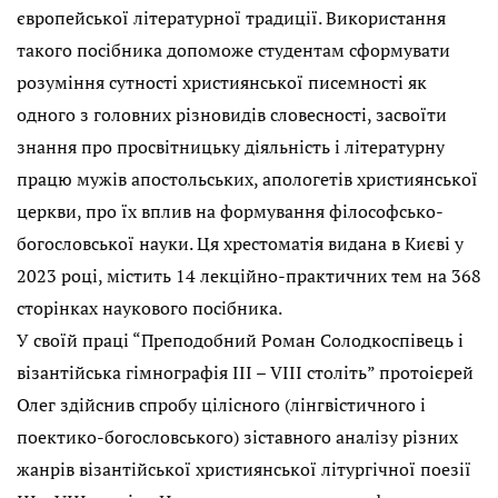
європейської літературної традиції. Використання
такого посібника допоможе студентам сформувати
розуміння сутності християнської писемності як
одного з головних різновидів словесності, засвоїти
знання про просвітницьку діяльність і літературну
працю мужів апостольських, апологетів християнської
церкви, про їх вплив на формування філософсько-
богословської науки. Ця хрестоматія видана в Києві у
2023 році, містить 14 лекційно-практичних тем на 368
сторінках наукового посібника.
У своїй праці “Преподобний Роман Солодкоспівець і
візантійська гімнографія III – VIII століть” протоієрей
Олег здійснив спробу цілісного (лінгвістичного і
поектико-богословського) зіставного аналізу різних
жанрів візантійської християнської літургічної поезії