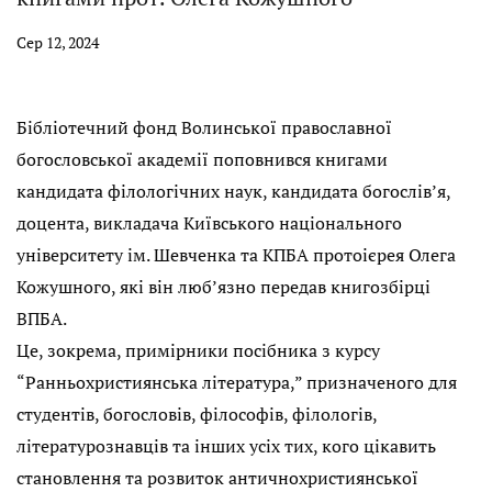
Сер 12, 2024
Бібліотечний фонд Волинської православної
богословської академії поповнився книгами
кандидата філологічних наук, кандидата богослів’я,
доцента, викладача Київського національного
університету ім. Шевченка та КПБА протоієрея Олега
Кожушного, які він люб’язно передав книгозбірці
ВПБА.
Це, зокрема, примірники посібника з курсу
“Ранньохристиянська література,” призначеного для
студентів, богословів, філософів, філологів,
літературознавців та інших усіх тих, кого цікавить
становлення та розвиток античнохристиянської