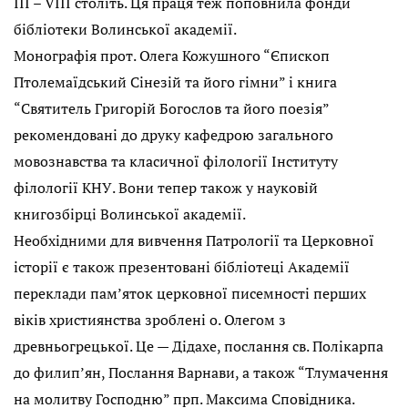
III – VIII століть. Ця праця теж поповнила фонди
бібліотеки Волинської академії.
Монографія прот. Олега Кожушного “Єпископ
Птолемаїдський Сінезій та його гімни” і книга
“Святитель Григорій Богослов та його поезія”
рекомендовані до друку кафедрою загального
мовознавства та класичної філології Інституту
філології КНУ. Вони тепер також у науковій
книгозбірці Волинської академії.
Необхідними для вивчення Патрології та Церковної
історії є також презентовані бібліотеці Академії
переклади пам’яток церковної писемності перших
віків християнства зроблені о. Олегом з
древньогрецької. Це — Дідахе, послання св. Полікарпа
до филип’ян, Послання Варнави, а також “Тлумачення
на молитву Господню” прп. Максима Сповідника.