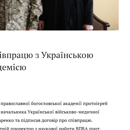
півпрацю з Українською
демією
 православної богословської академії протоієрей
 начальника Української військово-медичної
енко та підписав договір про співпрацю.
утній проректор з наукової роботи ВПБА прот.