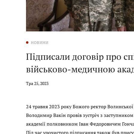
НОВИНИ
Підписали договір про с
військово-медичною ака
Тра 25, 2023
24 травня 2023 року Божого ректор Волинської
Володимир Вакін провів зустріч з заступником
академії полковником Іван Федоровичем Гончар
Під час урочистого підписання також був прис