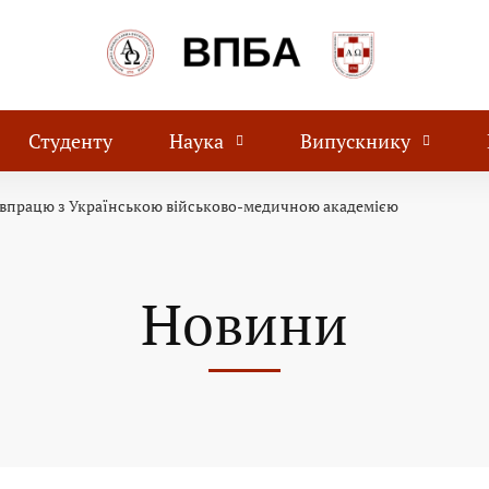
Студенту
Наука
Випускнику
півпрацю з Українською військово-медичною академією
Новини