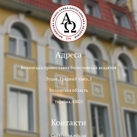
Адреса
Волинська православна богословська академія
Луцьк, Градний узвіз, 5
Волинська область
Україна, 43025
Контакти
Сайт: vpba.edu.ua