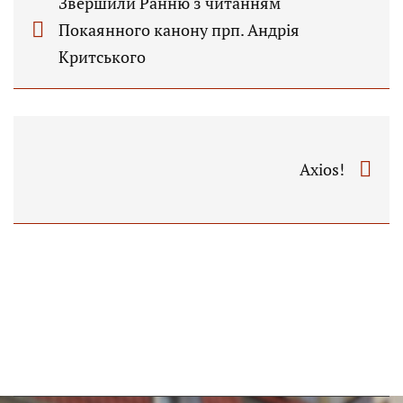
Звершили Ранню з читанням
Покаянного канону прп. Андрія
Критського
Axios!