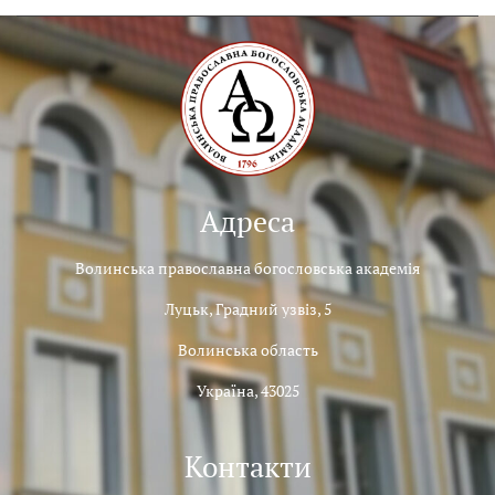
Адреса
Волинська православна богословська академія
Луцьк, Градний узвіз, 5
Волинська область
Україна, 43025
Контакти