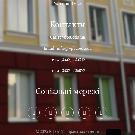
Україна, 43025
Контакти
Сайт: vpba.edu.ua
Email: info@vpba.edu.ua
Тел.: (0332) 723212
Тел.: (0332) 726072
Соціальні мережі
© 2025 ВПБА. Усі права захищенні