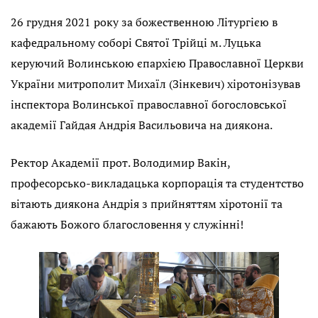
26 грудня 2021 року за божественною Літургією в
кафедральному соборі Святої Трійці м. Луцька
керуючий Волинською єпархією Православної Церкви
України митрополит Михаїл (Зінкевич) хіротонізував
інспектора Волинської православної богословської
академії Гайдая Андрія Васильовича на диякона.
Ректор Академії прот. Володимир Вакін,
професорсько-викладацька корпорація та студентство
вітають диякона Андрія з прийняттям хіротонії та
бажають Божого благословення у служінні!