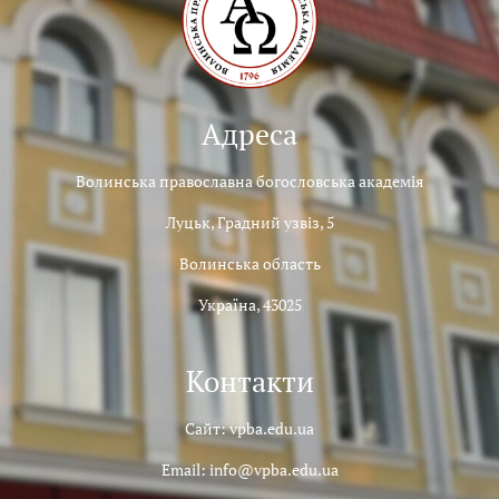
Адреса
Волинська православна богословська академія
Луцьк, Градний узвіз, 5
Волинська область
Україна, 43025
Контакти
Сайт: vpba.edu.ua
Email: info@vpba.edu.ua