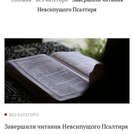
Невсипущого Псалтиря
БЕЗ КАТЕГОРІЇ
Завершили читання Невсипущого Псалтиря