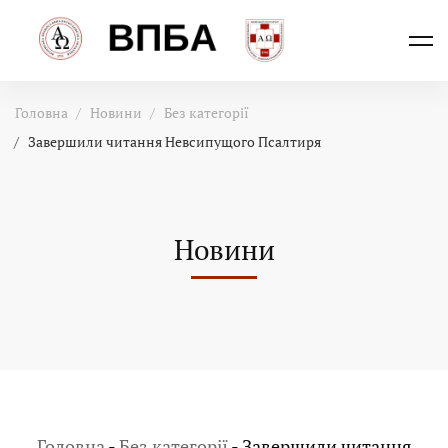
Головна
Новини
Без категорії
Завершили читання Невсипущого Псалтиря
Новини
Головна
-
Без категорії
-
Завершили читання