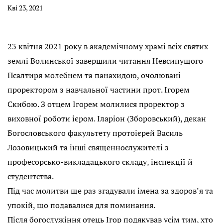
Кві 23, 2021
23 квітня 2021 року в академічному храмі всіх святих
землі Волинської завершили читання Невсипущого
Псалтиря молебнем та панахидою, очолювані
проректором з навчальної частини прот. Ігорем
Скибою. З отцем Ігорем молилися проректор з
виховної роботи ієром. Іларіон (Зборовський), декан
Богословського факультету протоієрей Василь
Лозовицький та інші священнослужителі з
професорсько-викладацького складу, інспекції й
студентства.
Під час молитви ще раз згадували імена за здоров’я та
упокій, що подавалися для поминання.
Після богослужіння отець Ігор подякував усім тим, хто