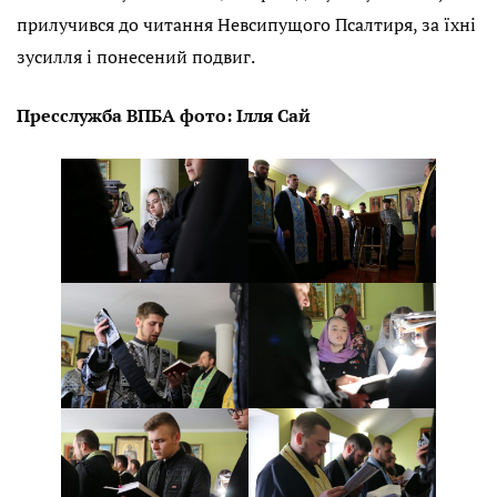
прилучився до читання Невсипущого Псалтиря, за їхні
зусилля і понесений подвиг.
Пресслужба ВПБА фото: Ілля Сай