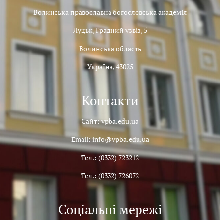
Волинська православна богословська академія
Луцьк, Градний узвіз, 5
Волинська область
Україна, 43025
Контакти
Сайт: vpba.edu.ua
Email: info@vpba.edu.ua
Тел.: (0332) 723212
Тел.: (0332) 726072
Соціальні мережі