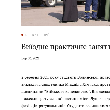
БЕЗ КАТЕГОРІЇ
Виїздне практичне занят
Бер 03, 2021
2 березня 2021 року студенти Волинської право
викладача священника Михайла Хімчака, прове
дисципліни “Військове капеланство”. Від досві
пожежно-рятувальної частини міста Луцька здо
фахівців-рятувальників. Студенти залишилися 