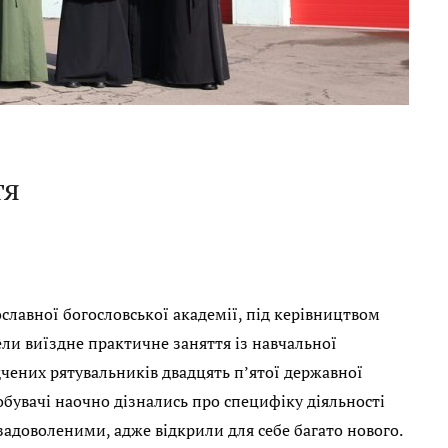
тя
славної богословської академії, під керівництвом
ли виїздне практичне заняття із навчальної
дчених рятувальників двадцять п’ятої державної
бувачі наочно дізнались про специфіку діяльності
задоволеними, адже відкрили для себе багато нового.