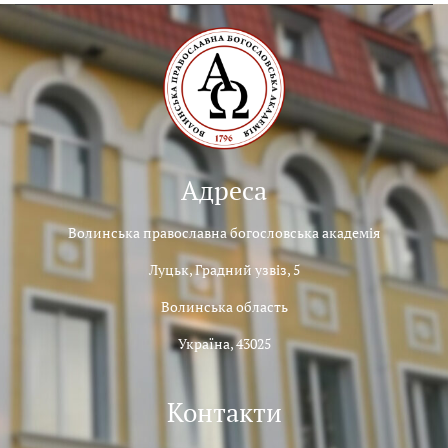
Адреса
Волинська православна богословська академія
Луцьк, Градний узвіз, 5
Волинська область
Україна, 43025
Контакти