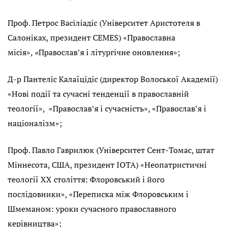
Проф. Петрос Васіліадіс (Університет Аристотеля в
Салоніках, президент CEMES) «Православна
місія»
, «
Православ’я і літургічне оновлення»;
Д-р Пантеліс Калаїцідіс (директор Волоської Академії)
«Нові події та сучасні тенденції в православній
теології», «Православ’я і сучасність», «Православ’я і
націоналізм»;
Проф. Павло Гаврилюк (Університет Сент-Томас, штат
Міннесота, США, президент IOTA) «Неопатристичні
теології ХХ століття: Флоровський і його
послідовники», «Переписка між Флоровським і
Шмеманом: уроки сучасного православного
керівництва»;