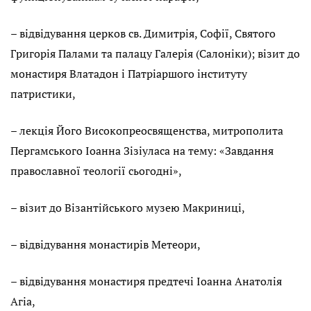
– відвідування церков св. Димитрія, Софії, Святого
Григорія Палами та палацу Галерія (Салоніки); візит до
монастиря Влатадон і Патріаршого інституту
патристики,
– лекція Його Високопреосвященства, митрополита
Пергамського Іоанна Зізіуласа на тему: «Завдання
православної теології сьогодні»,
– візит до Візантійського музею Макриниці,
– відвідування монастирів Метеори,
– відвідування монастиря предтечі Іоанна Анатолія
Агіа,