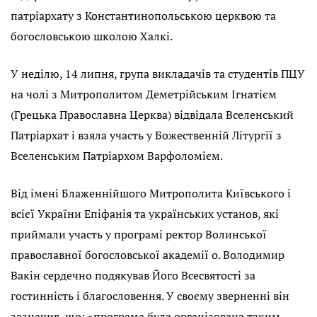
патріархату з Константинопольською церквою та
богословською школою Халкі.
У неділю, 14 липня, група викладачів та студентів ПЦУ
на чолі з Митрополитом Деметрійським Ігнатієм
(Грецька Православна Церква) відвідала Вселенський
Патріархат і взяла участь у Божественній Літургії з
Вселенським Патріархом Варфоломієм.
Від імені Блаженнійшого Митрополита Київського і
всієї України Епіфанія та українських установ, які
приймали участь у програмі ректор Волинської
православної богословської академії о. Володимир
Вакін сердечно подякував Його Всесвятості за
гостинність і благословення. У своєму зверненні він
зазначив, що: «програма була організована таким