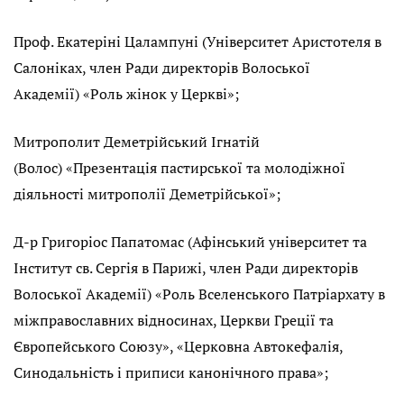
Проф. Екатеріні Цалампуні (Університет Аристотеля в
Салоніках, член Ради директорів Волоської
Академії) «Роль жінок у Церкві»;
Митрополит Деметрійський Ігнатій
(Волос) «Презентація пастирської та молодіжної
діяльності митрополії Деметрійської»;
Д-р Григоріос Папатомас (Афінський університет та
Інститут св. Сергія в Парижі, член Ради директорів
Волоської Академії) «Роль Вселенського Патріархату в
міжправославних відносинах, Церкви Греції та
Європейського Союзу», «Церковна Автокефалія,
Синодальність і приписи канонічного права»;