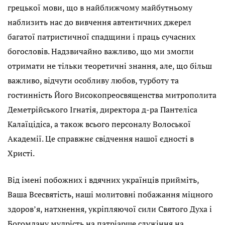
грецької мови, що в найближчому майбутньому
наблизить нас до вивчення автентичних джерел
багатої патристичної спадщини і праць сучасних
богословів. Надзвичайно важливо, що ми змогли
отримати не тільки теоретичні знання, але, що більш
важливо, відчути особливу любов, турботу та
гостинність Його Високопреосвященства митрополита
Деметрійського Ігнатія, директора д-ра Пантеліса
Калаїцідіса, а також всього персоналу Волоської
Академії. Це справжнє свідчення нашої єдності в
Христі.
Від імені побожних і вдячних українців прийміть,
Ваша Всесвятість, наші молитовні побажання міцного
здоров’я, натхнення, укріпляючої сили Святого Духа і
Богомдану мудрість на патріарше служіння на