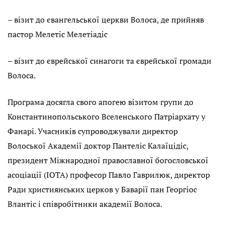
– візит до євангельської церкви Волоса, де прийняв
пастор Мелетіс Мелетіадіс
– візит до єврейської синагоги та єврейської громади
Волоса.
Програма досягла свого апогею візитом групи до
Константинопольського Вселенського Патріархату у
Фанарі. Учасників супроводжували директор
Волоської Академії доктор Пантеліс Калаїцідіс,
президент Міжнародної православної богословської
асоціації (IOTA) професор Павло Гаврилюк, директор
Ради християнських церков у Баварії пан Георгіос
Влантіс і співробітники академії Волоса.