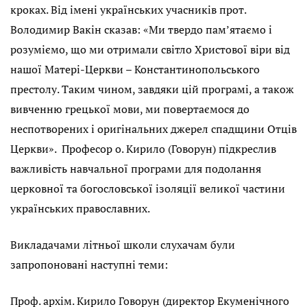
кроках. Від імені українських учасників прот.
Володимир Вакін сказав: «Ми твердо пам’ятаємо і
розуміємо, що ми отримали світло Христової віри від
нашої Матері-Церкви – Константинопольського
престолу. Таким чином, завдяки цій програмі, а також
вивченню грецької мови, ми повертаємося до
неспотворених і оригінальних джерел спадщини Отців
Церкви». Професор о. Кирило (Говорун) підкреслив
важливість навчальної програми для подолання
церковної та богословської ізоляції великої частини
українських православних.
Викладачами літньої школи слухачам були
запропоновані наступні теми:
Проф. архім. Кирило Говорун (директор Екуменічного