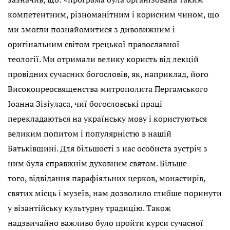
компетентним, різноманітним і корисним чином, що
ми змогли познайомитися з дивовижним і
оригінальним світом грецької православної
теології. Ми отримали велику користь від лекцій
провідних сучасних богословів, як, наприклад, його
Високопреосвященства митрополита Пергамського
Іоанна Зізіуласа, чиї богословські праці
перекладаються на українську мову і користуються
великим попитом і популярністю в нашій
Батьківщині. Для більшості з нас особиста зустріч з
ним була справжнім духовним святом. Більше
того, відвідання парафіяльних церков, монастирів,
святих місць і музеїв, нам дозволило глибше поринути
у візантійську культурну традицію. Також
надзвичайно важливо було пройти курси сучасної