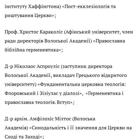
інституту Хаффінгтона) «Пост-екклезіологія та
риштування Церкви»;
Проф. Христос Караколіс (Афінський університет, член
ради директорів Волоської Академії) «Православна
біблійна герменевтика»;
Д-р Ніколаос Аспроуліс (заступник директора
Волоської Академії, викладач Грецького відкритого
університету) «Фундаментальна церковна теологія:
Флоровський і Зізіулас у діалозі», «Герменевтика і
православна теологія. Вступ»
;
Д-р архім. Амфілохіс Мілтос (Волоська
Академія) «Синодальність і її значення для Церкви на
Сході та Заході»;