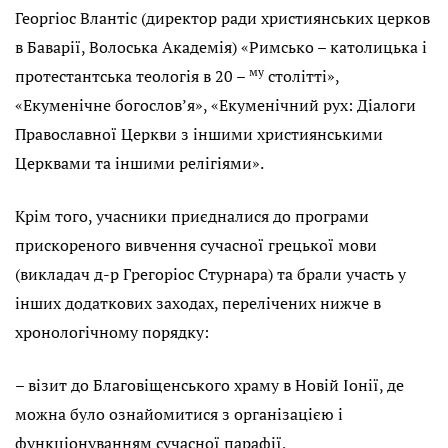
Георгіос Влантіс (директор ради християнських церков
в Баварії, Волоська Академія) «Римсько – католицька і
му
протестантська теологія в 20 –
столітті»,
«Екуменічне богослов’я», «Екуменічний рух: Діалоги
Православної Церкви з іншими християнськими
Церквами та іншими релігіями».
Крім того, учасники приєдналися до програми
прискореного вивчення сучасної грецької мови
(викладач д-р Грегоріос Стурнара) та брали участь у
інших додаткових заходах, перелічених нижче в
хронологічному порядку:
– візит до Благовіщенського храму в Новій Іонії, де
можна було ознайомитися з організацією і
функціонуванням сучасної парафії,