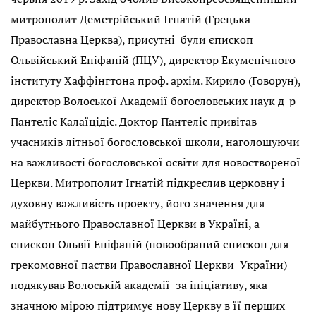
митрополит Деметрійський Ігнатій (Грецька
Православна Церква), присутні були єпископ
Ольвійський Епіфаній (ПЦУ), директор Екуменічного
інституту Хаффінгтона проф. архім. Кирило (Говорун),
директор Волоської Академії богословських наук д-р
Пантеліс Калаїцідіс. Доктор Пантеліс привітав
учасників літньої богословської школи, наголошуючи
на важливості богословської освіти для новоствореної
Церкви. Митрополит Ігнатій підкреслив церковну і
духовну важливість проекту, його значення для
майбутнього Православної Церкви в Україні, а
єпископ Ольвії Епіфаній (новообраний єпископ для
грекомовної пастви Православної Церкви України)
подякував Волоській академії за ініціативу, яка
значною мірою підтримує нову Церкву в її перших