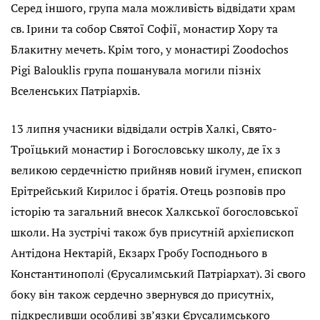
Серед іншого, група мала можливість відвідати храм
св. Ірини та собор Святої Софії, монастир Хору та
Блакитну мечеть. Крім того, у монастирі Zoodochos
Pigi Balouklis група пошанувала могили пізніх
Вселенських Патріархів.
13 липня учасники відвідали острів Халкі, Свято-
Троїцький монастир і Богословську школу, де їх з
великою сердечністю прийняв новий ігумен, єпископ
Ерітрейський Кирилос і братія. Отець розповів про
історію та загальний внесок Халкської богословської
школи. На зустрічі також був присутній архієпископ
Антідона Нектарій, Екзарх Гробу Господнього в
Константинополі (Єрусалимський Патріархат). Зі свого
боку він також сердечно звернувся до присутніх,
підкресливши особливі зв’язки Єрусалимського