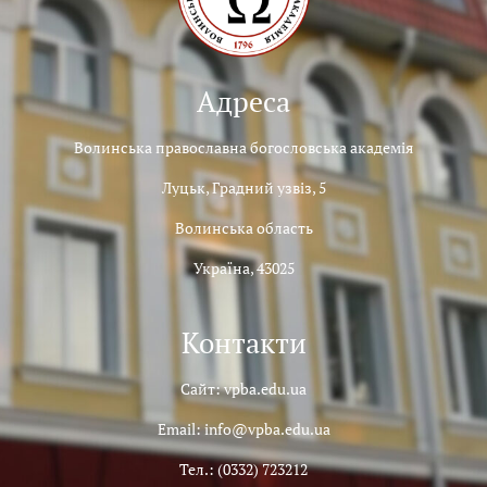
Адреса
Волинська православна богословська академія
Луцьк, Градний узвіз, 5
Волинська область
Україна, 43025
Контакти
Сайт: vpba.edu.ua
Email: info@vpba.edu.ua
Тел.: (0332) 723212