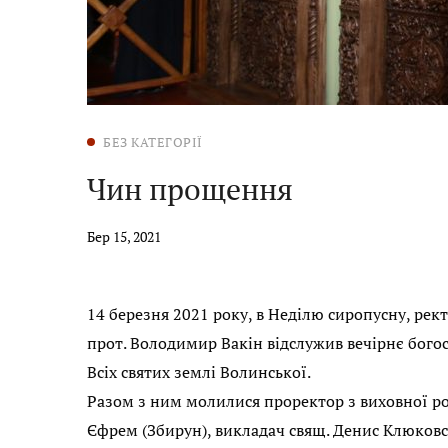
БЕЗ КАТЕГОРІЇ
Чин прощення
Бер 15, 2021
14 березня 2021 року, в Неділю сиропусну, рек
прот. Володимир Вакін відслужив вечірнє бог
Всіх святих землі Волинської.
Разом з ним молилися проректор з виховної роб
Єфрем (Збирун), викладач свящ. Денис Клюковс