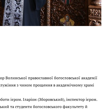
тор Волинської православної богословської академії
ослужіння з чином прощення в академічному храмі
оти ієром. Іларіон (Зборовський), інспектор ієром.
ький та студенти богословського факультету й