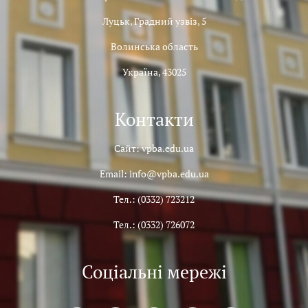
Луцьк, Градний узвіз, 5
Волинська область
Україна, 43025
Контакти
Сайт: vpba.edu.ua
Email: info@vpba.edu.ua
Тел.: (0332) 723212
Тел.: (0332) 726072
Соціальні мережі