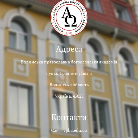
Адреса
Волинська православна богословська академія
Луцьк, Градний узвіз, 5
Волинська область
Україна, 43025
Контакти
Сайт: vpba.edu.ua