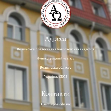
Адреса
Волинська православна богословська академія
Луцьк, Градний узвіз, 5
Волинська область
Україна, 43025
Контакти
Сайт: vpba.edu.ua