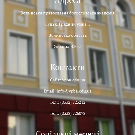
Адреса
Волинська православна богословська академія
Луцьк, Градний узвіз, 5
Волинська область
Україна, 43025
Контакти
Сайт: vpba.edu.ua
Email: info@vpba.edu.ua
Тел.: (0332) 723212
Тел.: (0332) 726072
Соціальні мережі