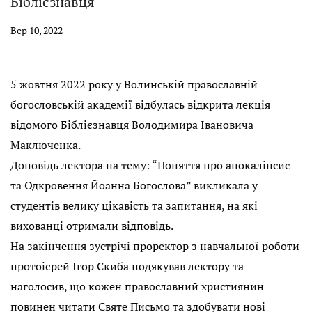
Біблієзнавця
Вер 10, 2022
5 жовтня 2022 року у Волинській православній
богословській академії відбулась відкрита лекція
відомого Біблієзнавця Володимира Івановича
Маключенка.
Доповідь лектора на тему: “Поняття про апокаліпсис
та Одкровення Йоанна Богослова” викликала у
студентів велику цікавість та запитання, на які
вихованці отримали відповідь.
На закінчення зустрічі проректор з навчальної роботи
протоієрей Ігор Скиба подякував лектору та
наголосив, що кожен православний християнин
повинен читати Святе Письмо та здобувати нові