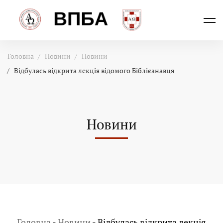
Головна
Новини
Новини
Відбулась відкрита лекція відомого Біблієзнавця
Новини
Головна
-
Новини
-
Відбулась відкрита лекція