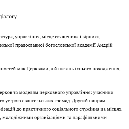
діалогу
ктура, управління, місце священика і вірних»,
линської православної богословської академії Андрій
нностей між Церквами, а й питань їхнього походження,
ерков та моделям церковного управління: учасники
ого устрою євангельських громад. Другий напрям
ізацій до практичного соціального служіння на місцях.
и, молодіжними організаціями та парафіяльними