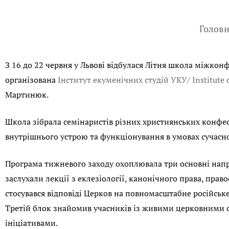
Голов
З 16 до 22 червня у Львові відбулася Літня школа міжкон
організована
Інститут екуменічних студій УКУ/ Institute 
Мартинюк.
Школа зібрала семінаристів різних християнських конфес
внутрішнього устрою та функціонування в умовах сучасно
Програма тижневого заходу охоплювала три основні нап
заслухали лекції з еклезіології, канонічного права, пр
стосувався відповіді Церков на повномасштабне російськ
Третій блок знайомив учасників із живими церковними 
ініціативами.