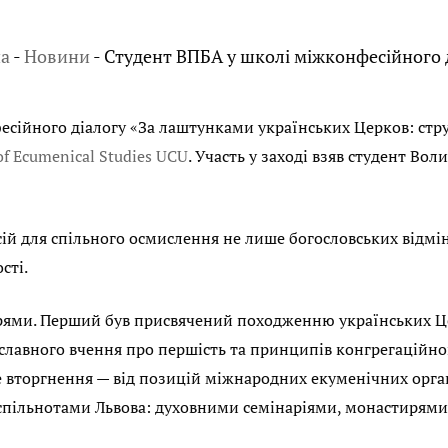
на
-
Новини
-
Студент ВПБА у школі міжконфесійного 
фесійного діалогу «За лаштунками українських Церков: стру
of Ecumenical Studies UCU
. Участь у заході взяв студент Во
ій для спільного осмислення не лише богословських відмі
сті.
рями. Перший був присвячений походженню українських Ц
авославного вчення про першість та принципів конгрегаційн
е вторгнення — від позицій міжнародних екуменічних орган
спільнотами Львова: духовними семінаріями, монастирям