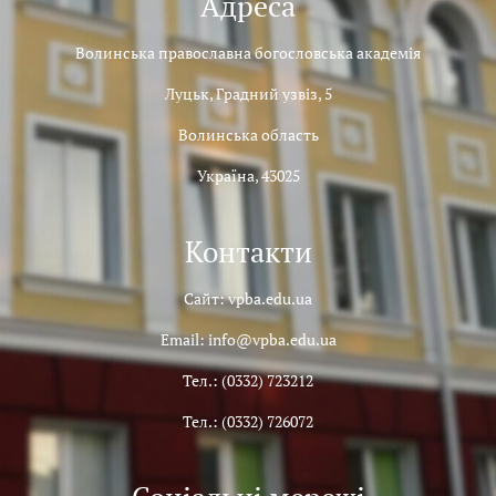
Адреса
Волинська православна богословська академія
Луцьк, Градний узвіз, 5
Волинська область
Україна, 43025
Контакти
Сайт: vpba.edu.ua
Email: info@vpba.edu.ua
Тел.: (0332) 723212
Тел.: (0332) 726072