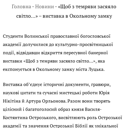
Головна
-
Новини
-
«Щоб з темряви засяяло
світло…» – виставка в Окольному замку
Студенти Волинської православної богословської
академії долучилися до культурно-просвітницької
події, відвідавши відкриття пересувної банерної
виставки «Щоб з темряви засяяло світло…», яка
експонується в Окольному замку міста Луцька.
Виставка об’єднує історичні документи, гравюри,
наукові цитати та сучасні мистецькі роботи Юрія
Нікітіна й Артура Орльонова. Разом вони творять
цілісний і багатоголосий образ князя Василя-
Костянтина Острозького, висвітлюють роль Острозької
академії та значення Острозької Біблії як унікальної