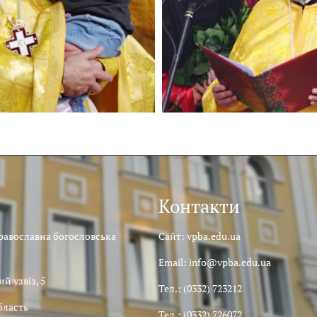
Контакти
равославна богословська
Сайт: vpba.edu.ua
Email: info@vpba.edu.ua
й узвіз, 5
Тел.: (0332) 723212
бласть
Тел.: (0332) 726072