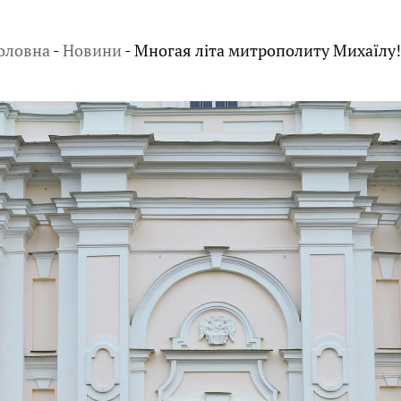
оловна
-
Новини
-
Многая літа митрополиту Михаїлу!