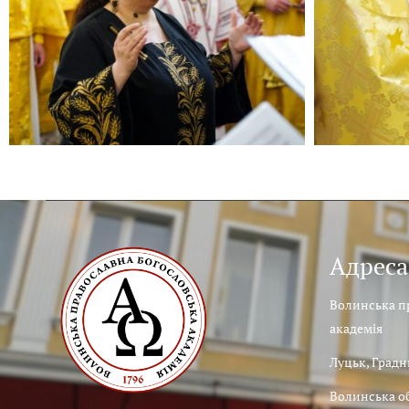
Адреса
Волинська п
академія
Луцьк, Градни
Волинська о