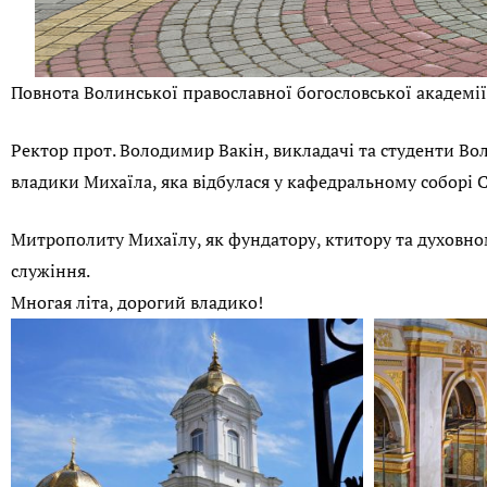
Повнота Волинської православної богословської академії
Ректор прот. Володимир Вакін, викладачі та студенти Вол
владики Михаїла, яка відбулася у кафедральному соборі С
Митрополиту Михаїлу, як фундатору, ктитору та духовном
служіння.
Многая літа, дорогий владико!