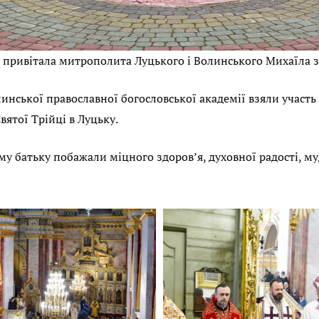
 привітала митрополита Луцького і Волинського Михаїла з
инської православної богословської академії взяли участь 
вятої Трійці в Луцьку.
у батьку побажали міцного здоров’я, духовної радості, м