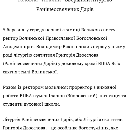
Ранішеосвячених Дарів
5 березня, у середу першої седмиці Великого посту,
ректор Волинської Православної Богословської
Академії прот. Володимир Вакін очолив першу у цьому
році літургію святителя Григорія Двоєслова
(Ранішеосвячених Дарів) у домовому храмі ВПБА Всіх
святих землі Волинської.
Разом із ректором молилися: проректор з виховної
роботи ВПБА ігумен Іларіон (Зборовський), інспекція та
студенти духовної школи.
Літургія Ранішеосвячених Дарів, або Літургія святителя
Григорія Двоєслова, – це особливе богослужіння, яке