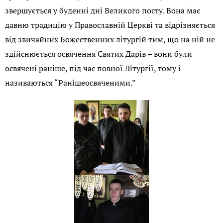
звершується у буденні дні Великого посту. Вона має
давню традицію у Православній Церкві та відрізняється
від звичайних Божественних літургій тим, що на ній не
здійснюється освячення Святих Дарів – вони були
освячені раніше, під час повної Літургії, тому і
називаються “Ранішеосвяченими.”