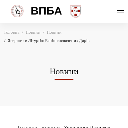
Головна
Новини
Новини
Звершили Літургію Ранішеосвячених Дарів
Новини
Головна
-
Новини
-
Звершили Літургію