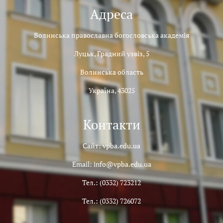
Адреса
Волинська православна богословська академія
Луцьк, Градний узвіз, 5
Волинська область
Україна, 43025
Контакти
Сайт: vpba.edu.ua
Email: info@vpba.edu.ua
Тел.: (0332) 723212
Тел.: (0332) 726072