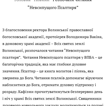
“Невсипущого Псалтиря”
З благословення ректора Волинської православної
богословської академії, протоієрея Володимира Вакіна,
в домовому храмі академії – Всіх святих землі
Волинської, розпочалося читання “Невсипущого
псалтиря”. Читання Невсипущого псалтиря у ВПБА – це
багаторічна традиція, яка має глибоке духовне
значення. Псалтир – це книга молитов і пісень, яка
звернена до Бога. Читання псалмів допомагає віруючим
наблизитися до Бога, отримати духовну підтримку і
розраду. Кафізми прочитуватимуться безперервно день
і ніч у храмі Всіх святих землі Волинської. Священники
духовного навчального закладу молитимуться за подані