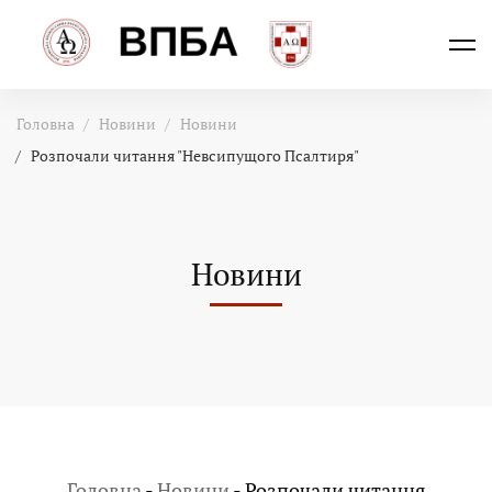
Головна
Новини
Новини
Розпочали читання "Невсипущого Псалтиря"
Новини
Головна
-
Новини
-
Розпочали читання