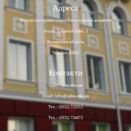
Адреса
Волинська православна богословська академія
Луцьк, Градний узвіз, 5
Волинська область
Україна, 43025
Контакти
Сайт: vpba.edu.ua
Email: info@vpba.edu.ua
Тел.: (0332) 723212
Тел.: (0332) 726072