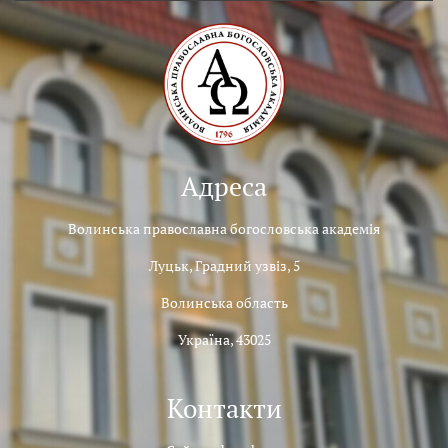
Адреса
Волинська православна богословська академія
Луцьк, Градний узвіз, 5
Волинська область
Україна, 43025
Контакти