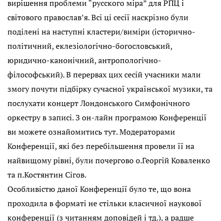
вирішення проблеми “русского міра” для РПЦ і
світового православ’я. Всі ці сесії наскрізно були
поділені на наступні кластери/виміри (історично-
політичний, еклезіологічно-богословський,
юридично-канонічний, антропологічно-
філософський). В перервах цих сесій учасники мали
змогу почути підбірку сучасної української музики, та
послухати концерт Лондонського Симфонічного
оркестру в записі. З он-лайн програмою Конференції
ви можете ознайомитись тут. Модераторами
Конференції, які без перебільшення провели її на
найвищому рівні, були почергово о.Георгій Коваленко
та п.Костянтин Сігов.
Особливістю даної Конференції було те, що вона
проходила в форматі не стільки класичної наукової
конференції (з читанням доповідей і тд.), а радше