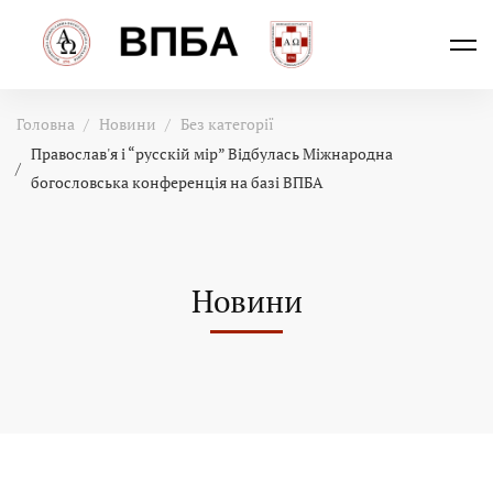
Головна
Новини
Без категорії
Православ'я і “русcкій мір” Відбулась Міжнародна
богословська конференція на базі ВПБА
Новини