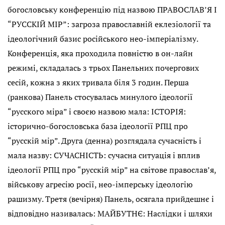
богословську конференцію під назвою ПРАВОСЛАВ’Я І
“РУССКІЙ МІР”: загроза православній еклезіології та
ідеологічний базис російського нео-імперіалізму.
Конференція, яка проходила повністю в он-лайн
режимі, складалась з трьох Панельних почергових
сесій, кожна з яких тривала біля 3 годин. Перша
(ранкова) Панель стосувалась минулого ідеології
“русского міра” і своєю назвою мала: ІСТОРІЯ:
історично-богословська база ідеології РПЦ про
“русскій мір”. Друга (денна) розглядала сучасність і
мала назву: СУЧАСНІСТЬ: сучасна ситуація і вплив
ідеології РПЦ про “русскій мір” на світове православ’я,
військову агресію росії, нео-імперську ідеологію
рашизму. Третя (вечірня) Панель, осягала прийдешнє і
відповідно називалась: МАЙБУТНЄ: Наслідки і шляхи