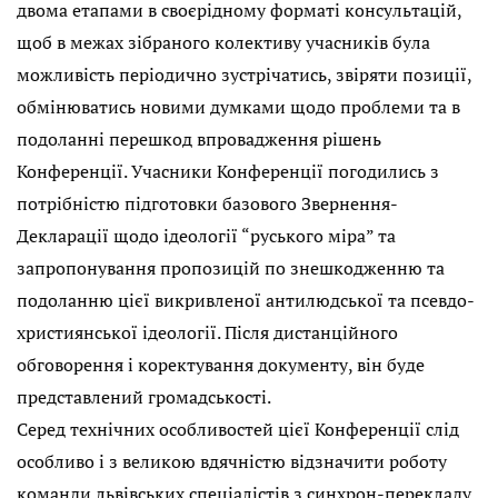
двома етапами в своєрідному форматі консультацій,
щоб в межах зібраного колективу учасників була
можливість періодично зустрічатись, звіряти позиції,
обмінюватись новими думками щодо проблеми та в
подоланні перешкод впровадження рішень
Конференції. Учасники Конференції погодились з
потрібністю підготовки базового Звернення-
Декларації щодо ідеології “руського міра” та
запропонування пропозицій по знешкодженню та
подоланню цієї викривленої антилюдської та псевдо-
християнської ідеології. Після дистанційного
обговорення і коректування документу, він буде
представлений громадськості.
Серед технічних особливостей цієї Конференції слід
особливо і з великою вдячністю відзначити роботу
команди львівських спеціалістів з синхрон-перекладу.