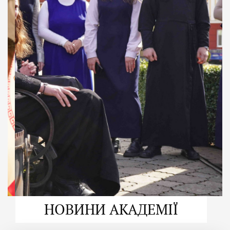
ДУХОВНО СИЛЬНІ!
ВПБА — спільнота, де
формується
покликання
Читати більше
НОВИНИ АКАДЕМІЇ