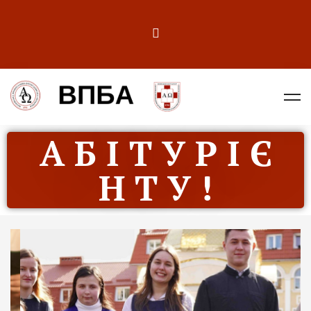
А Б І Т У Р І Є
Н Т У !