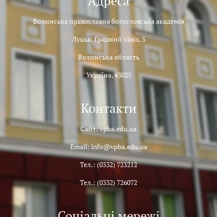
Адреса
Волинська православна богословська академія
Луцьк, Градний узвіз, 5
Волинська область
Україна, 43025
Контакти
Сайт: vpba.edu.ua
Email: info@vpba.edu.ua
Тел.: (0332) 723212
Тел.: (0332) 726072
Соціальні мережі