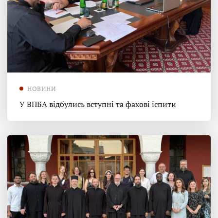
НОВИНИ
У ВПБА відбулись вступні та фахові іспити