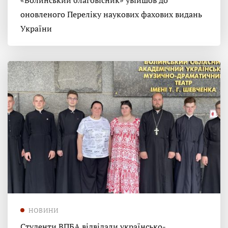
«Волинський благовісник» увійшов до
оновленого Переліку наукових фахових видань
України
НОВИНИ
Студенти ВПБА відвідали українсько-