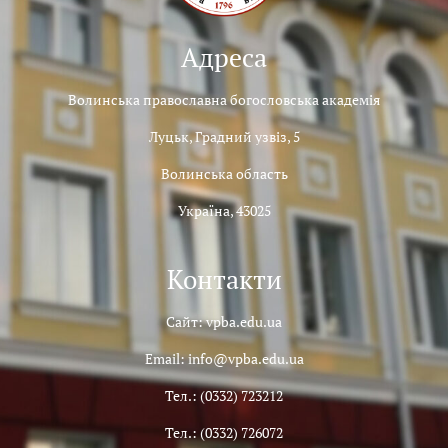
Адреса
Волинська православна богословська академія
Луцьк, Градний узвіз, 5
Волинська область
Україна, 43025
Контакти
Сайт: vpba.edu.ua
Email: info@vpba.edu.ua
Тел.: (0332) 723212
Тел.: (0332) 726072