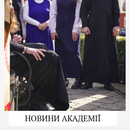
ДУХОВНО СИЛЬНІ!
ВПБА — спільнота, де
формується
покликання
Читати більше
НОВИНИ АКАДЕМІЇ