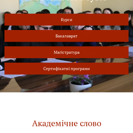
Курси
Бакалаврат
Магістратура
Сертифікатні програми
Академічне слово