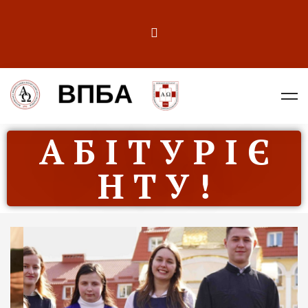
А Б І Т У Р І Є
Н Т У !