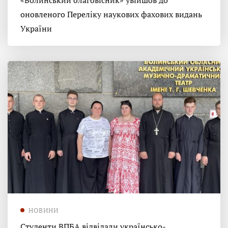
«Волинський благовісник» увійшов до
оновленого Переліку наукових фахових видань
України
НОВИНИ
Студенти ВПБА відвідали українсько-