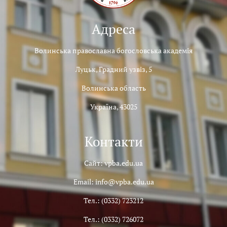
Адреса
Волинська православна богословська академія
Луцьк, Градний узвіз, 5
Волинська область
Україна, 43025
Контакти
Сайт: vpba.edu.ua
Email: info@vpba.edu.ua
Тел.: (0332) 723212
Тел.: (0332) 726072