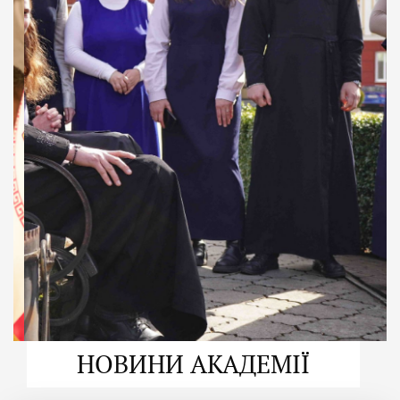
ДУХОВНО СИЛЬНІ!
ВПБА — спільнота, де
формується
покликання
Читати більше
НОВИНИ АКАДЕМІЇ