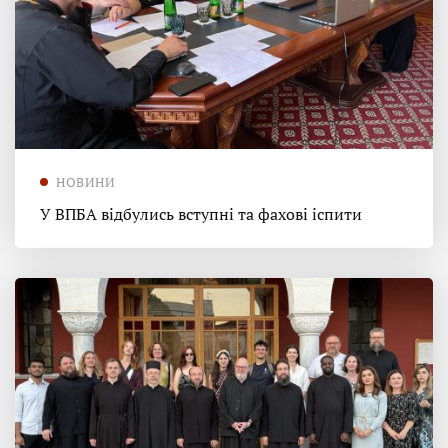
НОВИНИ
У ВПБА відбулись вступні та фахові іспити