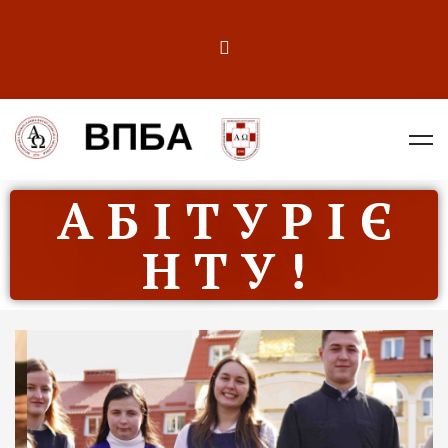
А Б І Т У Р І Є
Н Т У !