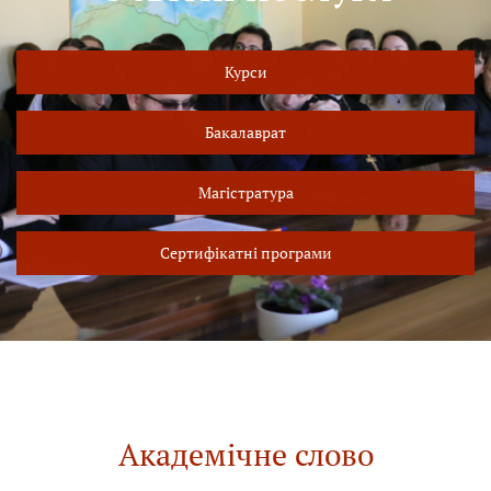
Курси
Бакалаврат
Магістратура
Сертифікатні програми
Академічне слово