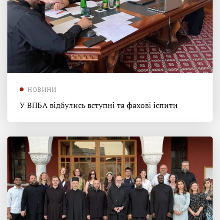
НОВИНИ
У ВПБА відбулись вступні та фахові іспити