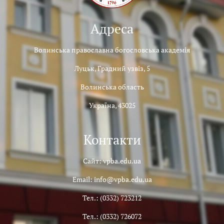
Адреса
Волинська православна богословська академія
Луцьк, Градний узвіз, 5
Волинська область
Україна, 43025
Контакти
Сайт: vpba.edu.ua
Email: info@vpba.edu.ua
Тел.: (0332) 723212
Тел.: (0332) 726072