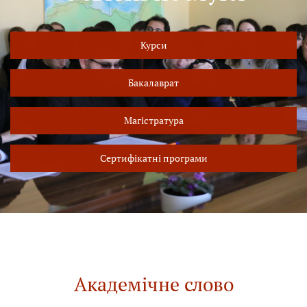
Курси
Бакалаврат
Магістратура
Сертифікатні програми
Академічне слово