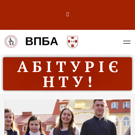
А Б І Т У Р І Є
Н Т У !