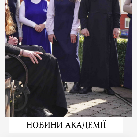
ДУХОВНО СИЛЬНІ!
ВПБА — спільнота, де
формується
покликання
Читати більше
НОВИНИ АКАДЕМІЇ