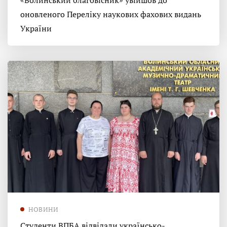
«Волинський благовісник» увійшов до
оновленого Переліку наукових фахових видань
України
НОВИНИ
Студенти ВПБА відвідали українсько-