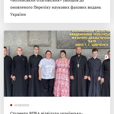
«Волинський благовісник» увійшов до
оновленого Переліку наукових фахових видань
України
НОВИНИ
Студенти ВПБА відвідали українсько-