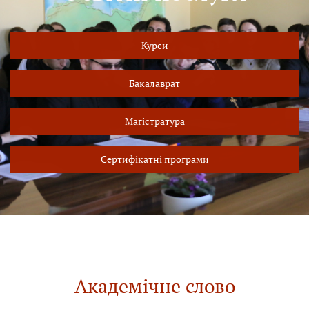
Курси
Бакалаврат
Магістратура
Сертифікатні програми
Академічне слово