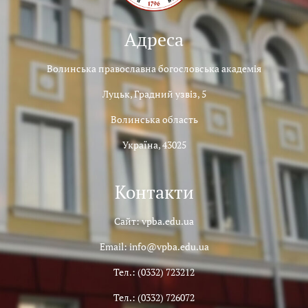
Адреса
Волинська православна богословська академія
Луцьк, Градний узвіз, 5
Волинська область
Україна, 43025
Контакти
Сайт: vpba.edu.ua
Email: info@vpba.edu.ua
Тел.: (0332) 723212
Тел.: (0332) 726072