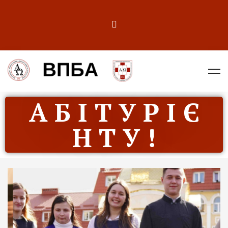
А Б І Т У Р І Є
Н Т У !