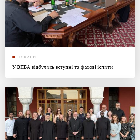
НОВИНИ
У ВПБА відбулись вступні та фахові іспити