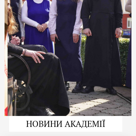
ДУХОВНО СИЛЬНІ!
ВПБА — спільнота, де
формується
покликання
Читати більше
НОВИНИ АКАДЕМІЇ