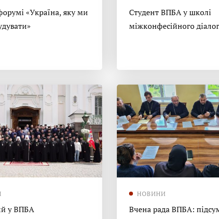
форумі «Україна, яку ми
Студент ВПБА у школі
удувати»
міжконфесійного діало
И
НОВИНИ
й у ВПБА
Вчена рада ВПБА: підсу