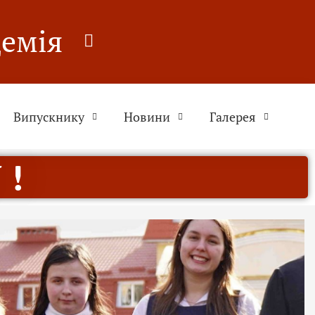
демія
Випускнику
Новини
Галерея
 !