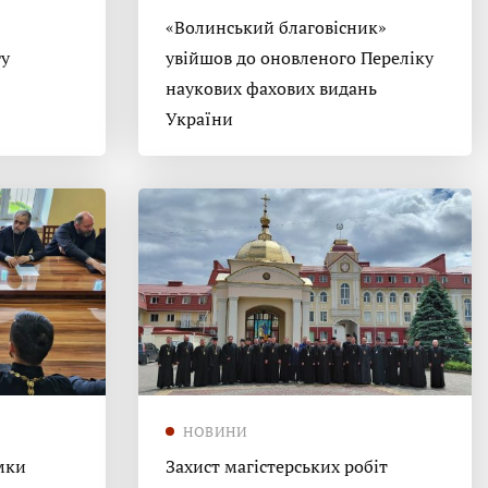
«Волинський благовісник»
гу
увійшов до оновленого Переліку
наукових фахових видань
України
НОВИНИ
мки
Захист магістерських робіт