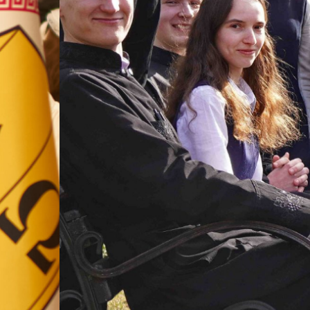
ВП
форму