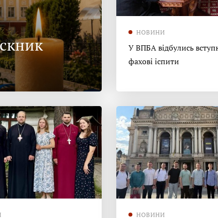
НОВИНИ
ускник
У ВПБА відбулись вступн
фахові іспити
И
НОВИНИ