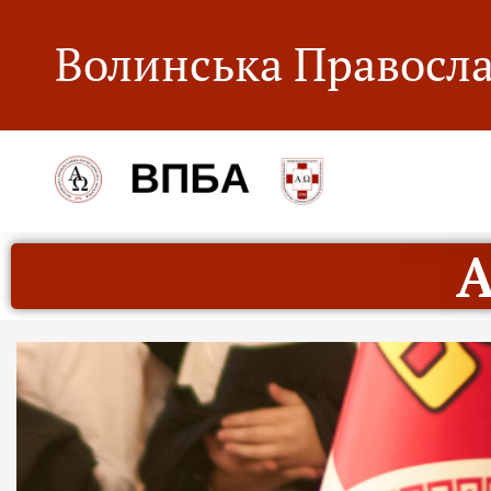
Волинська Правосла
А