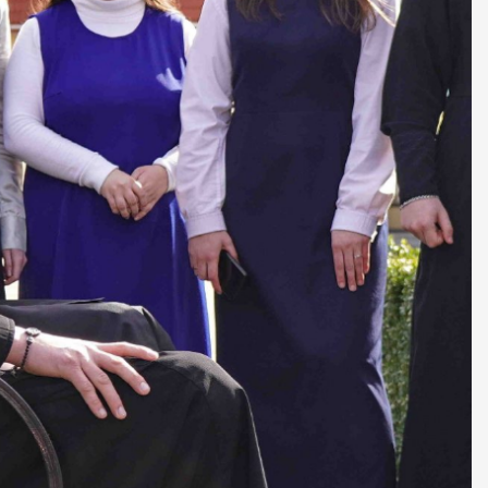
ДУХОВНО СИЛЬНІ!
БА — спільнота, де
ється покликання
Читати більше