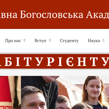
вна Богословська Ака
Про нас
Вступ
Студенту
Наука
 Б І Т У Р І Є Н Т У