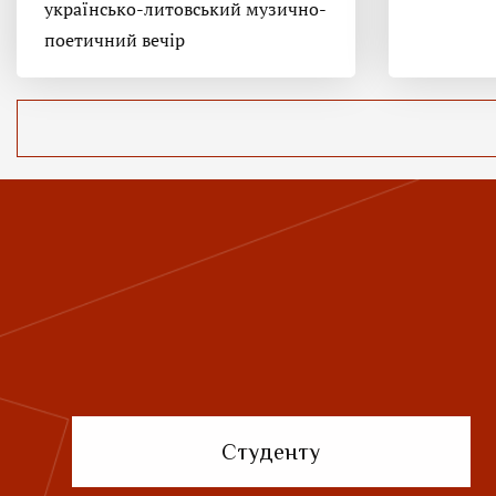
українсько-литовський музично-
поетичний вечір
Студенту