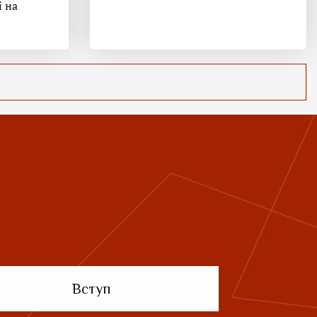
і на
Вступ