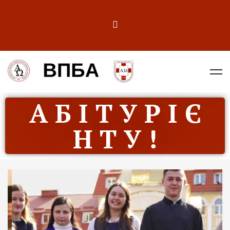
А Б І Т У Р І Є
Н Т У !