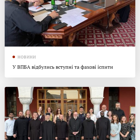
НОВИНИ
У ВПБА відбулись вступні та фахові іспити