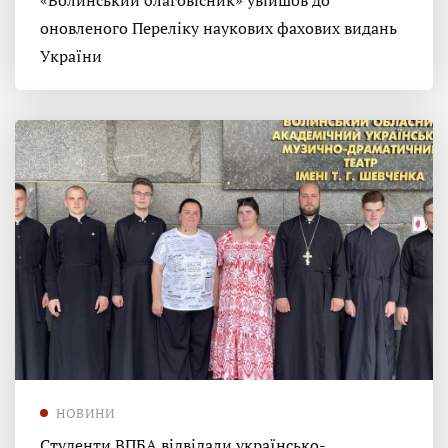
«Волинський благовісник» увійшов до
оновленого Переліку наукових фахових видань
України
НОВИНИ
Студенти ВПБА відвідали українсько-