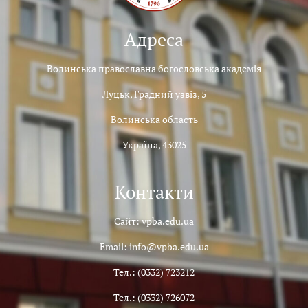
Адреса
Волинська православна богословська академія
Луцьк, Градний узвіз, 5
Волинська область
Україна, 43025
Контакти
Сайт: vpba.edu.ua
Email: info@vpba.edu.ua
Тел.: (0332) 723212
Тел.: (0332) 726072