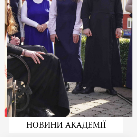
ДУХОВНО СИЛЬНІ!
ВПБА — спільнота, де
формується
покликання
Читати більше
НОВИНИ АКАДЕМІЇ