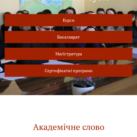
Курси
Бакалаврат
Магістратура
Сертифікатні програми
Академічне слово