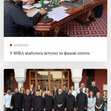
НОВИНИ
У ВПБА відбулись вступні та фахові іспити