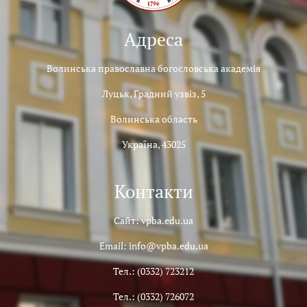
Адреса
Волинська православна богословська академія
Луцьк, Градний узвіз, 5
Волинська область
Україна, 43025
Контакти
Сайт: vpba.edu.ua
Email: info@vpba.edu.ua
Тел.: (0332) 723212
Тел.: (0332) 726072