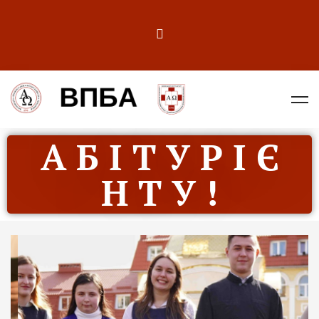
А Б І Т У Р І Є
Н Т У !