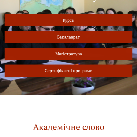
Курси
Бакалаврат
Магістратура
Сертифікатні програми
Академічне слово