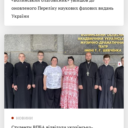
«Волинський благовісник» увійшов до
оновленого Переліку наукових фахових видань
України
НОВИНИ
Студенти ВПБА відвідали українсько-