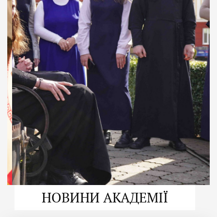
ДУХОВНО СИЛЬНІ!
ВПБА — спільнота, де
формується
покликання
Читати більше
НОВИНИ АКАДЕМІЇ