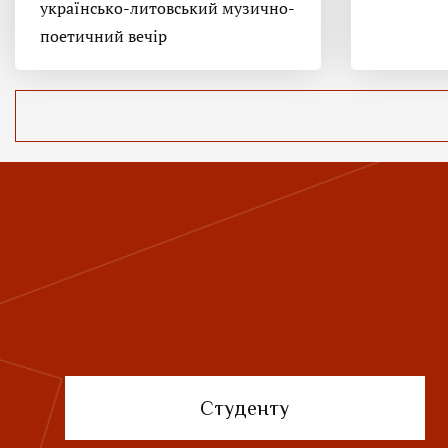
українсько-литовський музично-
поетичний вечір
Студенту