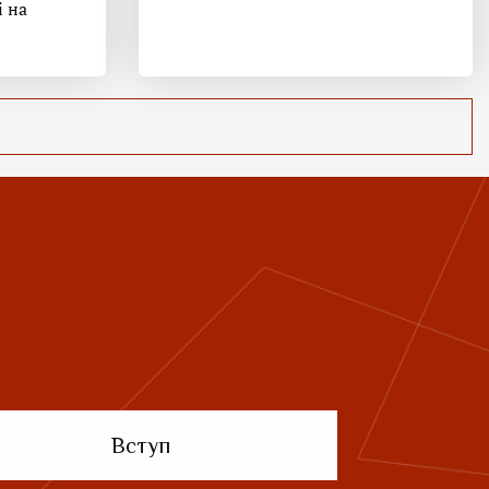
і на
Вступ