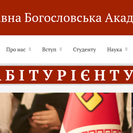
вна Богословська Ака
Про нас
Вступ
Студенту
Наука
 Б І Т У Р І Є Н Т У