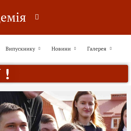
демія
Випускнику
Новини
Галерея
 !