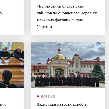
«Волинський благовісник»
гу
увійшов до оновленого Переліку
наукових фахових видань
України
НОВИНИ
мки
Захист магістерських робіт