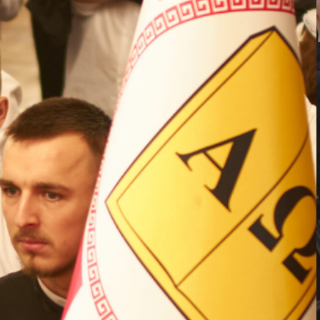
ВП
форму