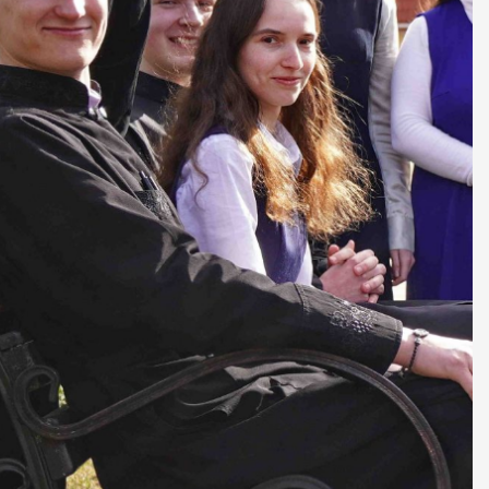
ДУХОВНО СИЛЬНІ!
БА — спільнота, де
ється покликання
Читати більше