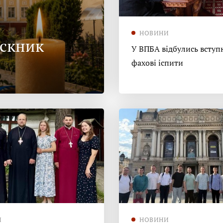
НОВИНИ
ускник
У ВПБА відбулись вступн
фахові іспити
И
НОВИНИ