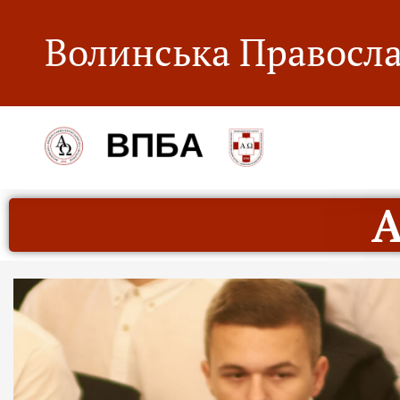
Волинська Правосла
А