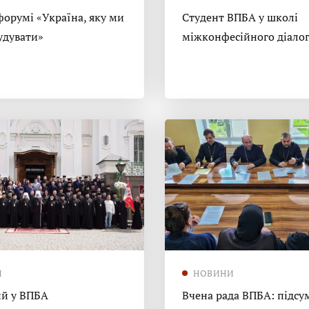
форумі «Україна, яку ми
Студент ВПБА у школі
удувати»
міжконфесійного діало
И
НОВИНИ
й у ВПБА
Вчена рада ВПБА: підсу