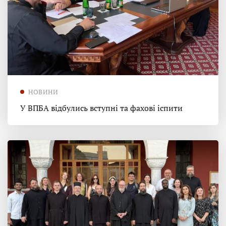
НОВИНИ
У ВПБА відбулись вступні та фахові іспити