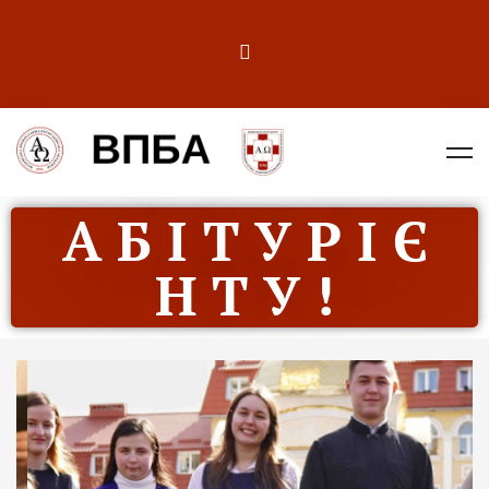
А Б І Т У Р І Є
Н Т У !