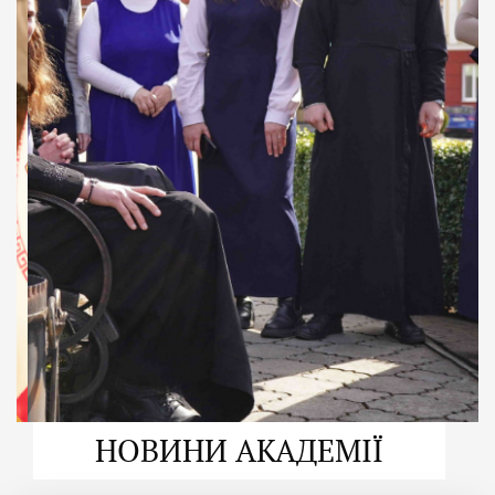
ДУХОВНО СИЛЬНІ!
ВПБА — спільнота, де
формується
покликання
Читати більше
НОВИНИ АКАДЕМІЇ