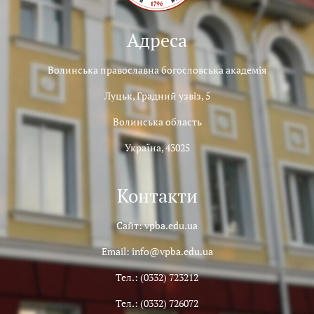
Адреса
Волинська православна богословська академія
Луцьк, Градний узвіз, 5
Волинська область
Україна, 43025
Контакти
Сайт: vpba.edu.ua
Email: info@vpba.edu.ua
Тел.: (0332) 723212
Тел.: (0332) 726072