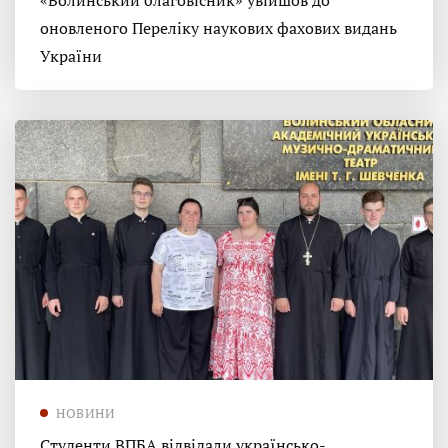
«Волинський благовісник» увійшов до
оновленого Переліку наукових фахових видань
України
НОВИНИ
Студенти ВПБА відвідали українсько-