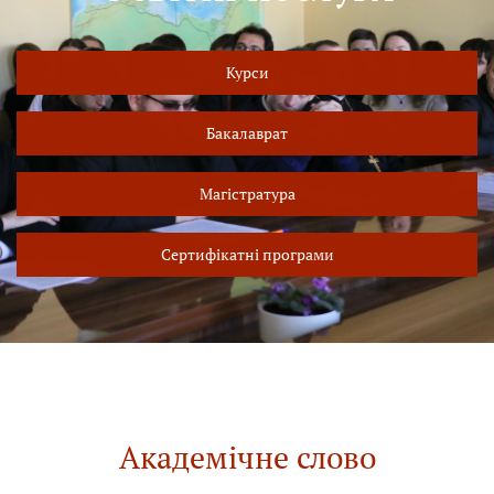
Курси
Бакалаврат
Магістратура
Сертифікатні програми
Академічне слово