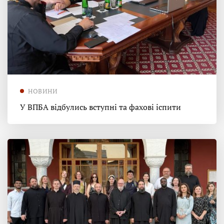
НОВИНИ
У ВПБА відбулись вступні та фахові іспити