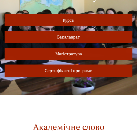
Курси
Бакалаврат
Магістратура
Сертифікатні програми
Академічне слово