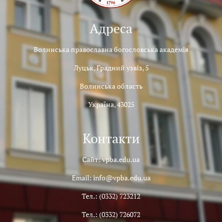
Адреса
Волинська православна богословська академія
Луцьк, Градний узвіз, 5
Волинська область
Україна, 43025
Контакти
Сайт: vpba.edu.ua
Email: info@vpba.edu.ua
Тел.: (0332) 723212
Тел.: (0332) 726072