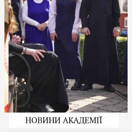
ДУХОВНО СИЛЬНІ!
ВПБА — спільнота, де
формується
покликання
Читати більше
НОВИНИ АКАДЕМІЇ