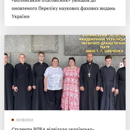
«Волинський благовісник» увійшов до
оновленого Переліку наукових фахових видань
України
НОВИНИ
Студенти ВПБА відвідали українсько-