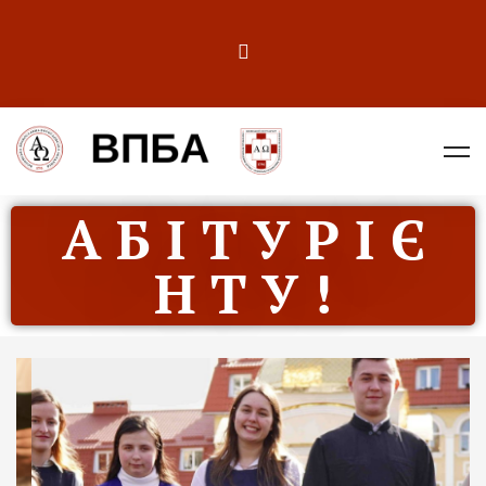
А Б І Т У Р І Є
Н Т У !