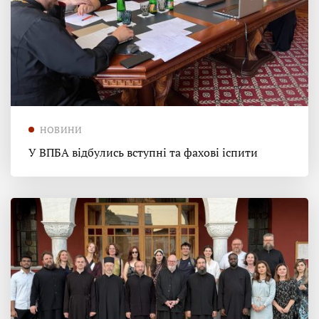
НОВИНИ
У ВПБА відбулись вступні та фахові іспити