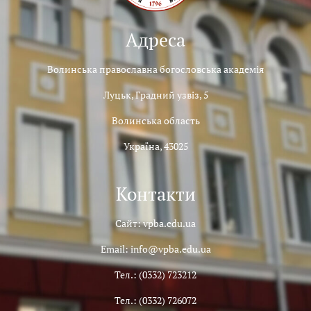
Адреса
Волинська православна богословська академія
Луцьк, Градний узвіз, 5
Волинська область
Україна, 43025
Контакти
Сайт: vpba.edu.ua
Email: info@vpba.edu.ua
Тел.: (0332) 723212
Тел.: (0332) 726072