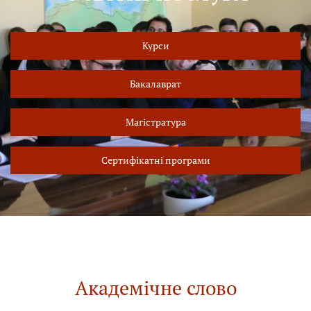
Курси
Бакалаврат
Магістратура
Сертифікатні програми
Академічне слово