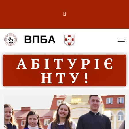
А Б І Т У Р І Є
Н Т У !