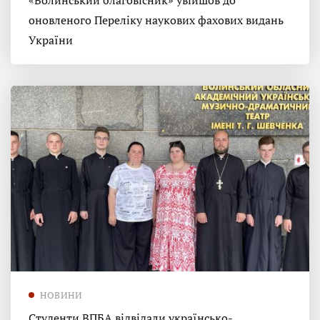
«Волинський благовісник» увійшов до
оновленого Переліку наукових фахових видань
України
НОВИНИ
Студенти ВПБА відвідали українсько-