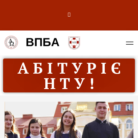
А Б І Т У Р І Є
Н Т У !