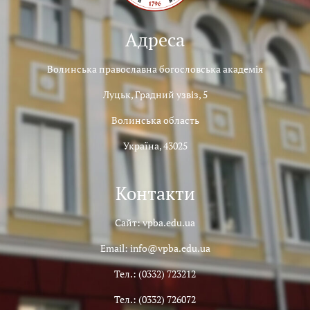
Адреса
Волинська православна богословська академія
Луцьк, Градний узвіз, 5
Волинська область
Україна, 43025
Контакти
Сайт: vpba.edu.ua
Email: info@vpba.edu.ua
Тел.: (0332) 723212
Тел.: (0332) 726072