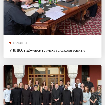
НОВИНИ
У ВПБА відбулись вступні та фахові іспити