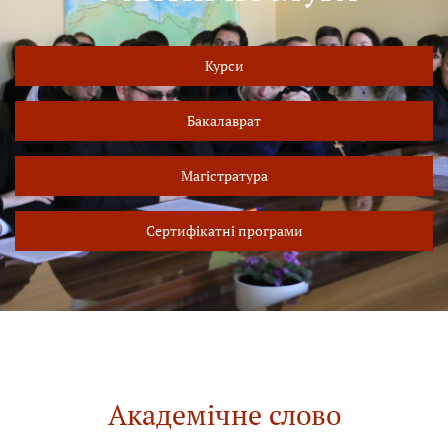
Курси
Бакалаврат
Магістратура
Сертифікатні програми
Академічне слово