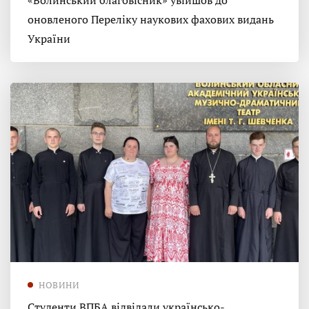
«Волинський благовісник» увійшов до
оновленого Переліку наукових фахових видань
України
НОВИНИ
Студенти ВПБА відвідали українсько-