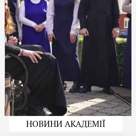
ДУХОВНО СИЛЬНІ!
ВПБА — спільнота, де
формується
покликання
Читати більше
НОВИНИ АКАДЕМІЇ