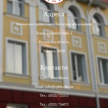
Адреса
Волинська православна богословська академія
Луцьк, Градний узвіз, 5
Волинська область
Україна, 43025
Контакти
Сайт: vpba.edu.ua
Email: info@vpba.edu.ua
Тел.: (0332) 723212
Тел.: (0332) 726072