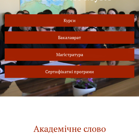
Курси
Бакалаврат
Магістратура
Сертифікатні програми
Академічне слово