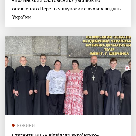
«Волинський благовісник» увійшов до
оновленого Переліку наукових фахових видань
України
НОВИНИ
Студенти ВПБА відвідали українсько-