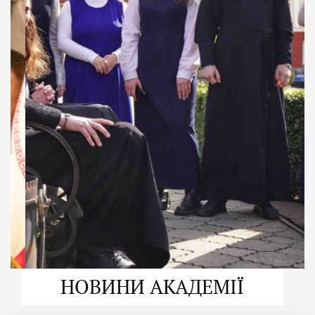
ДУХОВНО СИЛЬНІ!
ВПБА — спільнота, де
формується
покликання
Читати більше
НОВИНИ АКАДЕМІЇ