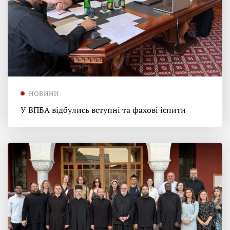
НОВИНИ
У ВПБА відбулись вступні та фахові іспити