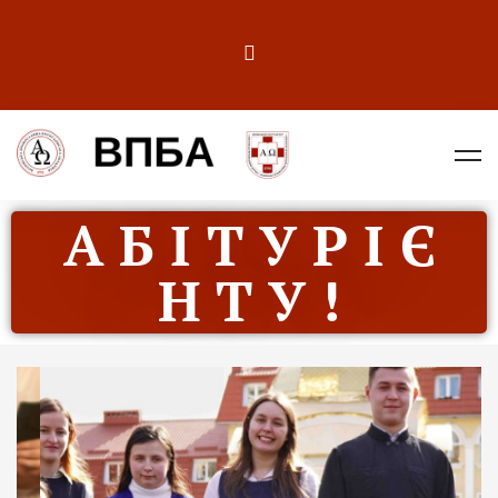
А Б І Т У Р І Є
Н Т У !