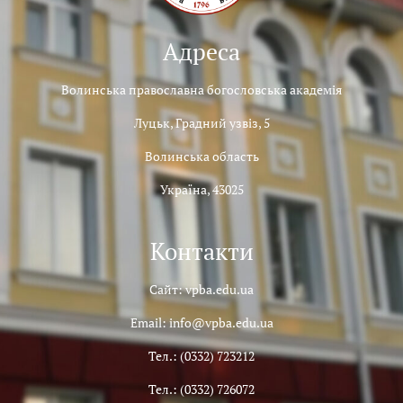
Адреса
Волинська православна богословська академія
Луцьк, Градний узвіз, 5
Волинська область
Україна, 43025
Контакти
Сайт: vpba.edu.ua
Email: info@vpba.edu.ua
Тел.: (0332) 723212
Тел.: (0332) 726072