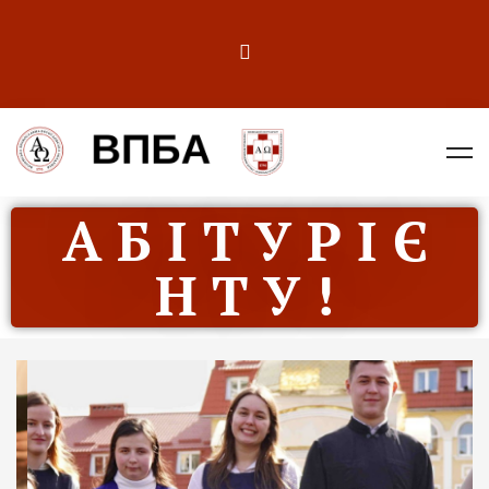
А Б І Т У Р І Є
Н Т У !