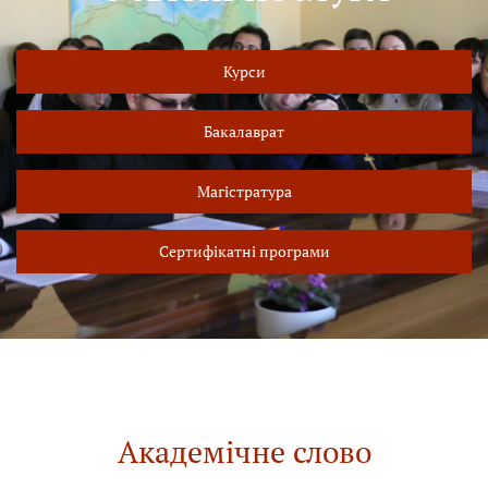
Курси
Бакалаврат
Магістратура
Сертифікатні програми
Академічне слово