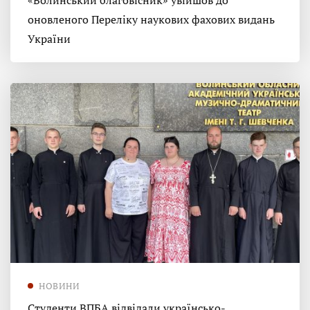
«Волинський благовісник» увійшов до
оновленого Переліку наукових фахових видань
України
НОВИНИ
Студенти ВПБА відвідали українсько-