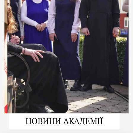
ДУХОВНО СИЛЬНІ!
ВПБА — спільнота, де
формується
покликання
Читати більше
НОВИНИ АКАДЕМІЇ