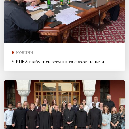
НОВИНИ
У ВПБА відбулись вступні та фахові іспити