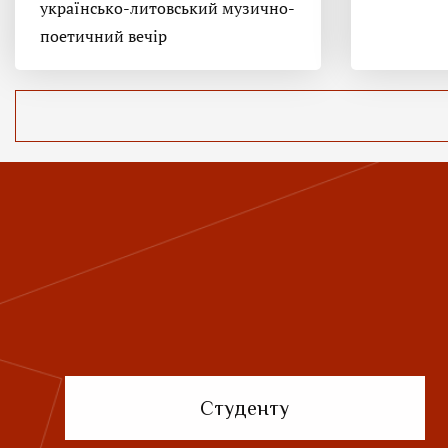
українсько-литовський музично-
поетичний вечір
Студенту