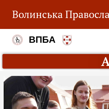
Волинська Правосла
А