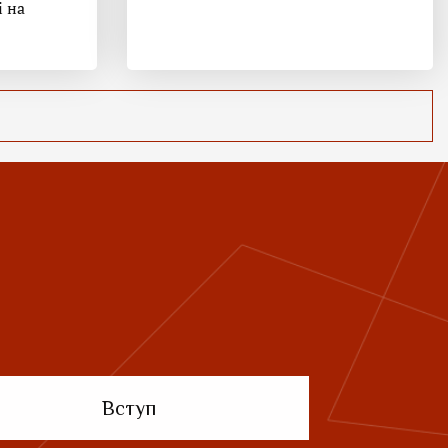
і на
Вступ