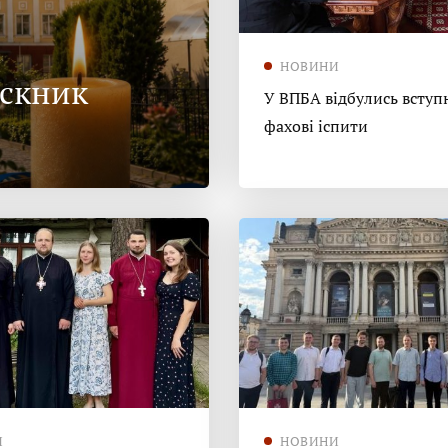
НОВИНИ
ускник
У ВПБА відбулись вступн
фахові іспити
И
НОВИНИ