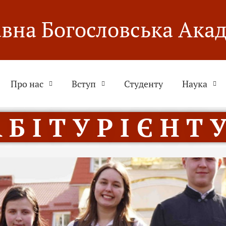
вна Богословська Ака
Про нас
Вступ
Студенту
Наука
 Б І Т У Р І Є Н Т У