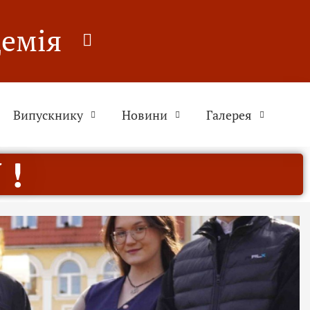
демія
Випускнику
Новини
Галерея
 !