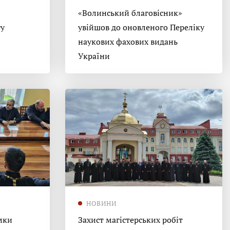
«Волинський благовісник»
гу
увійшов до оновленого Переліку
наукових фахових видань
України
НОВИНИ
мки
Захист магістерських робіт