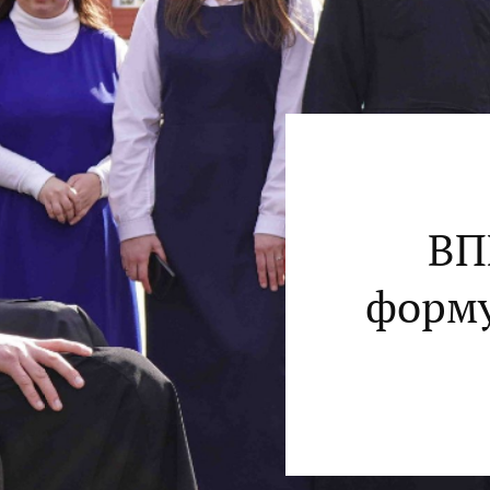
ВП
форму