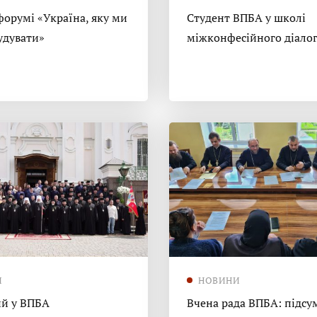
форумі «Україна, яку ми
Студент ВПБА у школі
удувати»
міжконфесійного діало
И
НОВИНИ
й у ВПБА
Вчена рада ВПБА: підсу