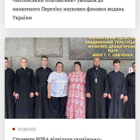
«Волинський благовісник» увійшов до
оновленого Переліку наукових фахових видань
України
НОВИНИ
Студенти ВПБА відвідали українсько-