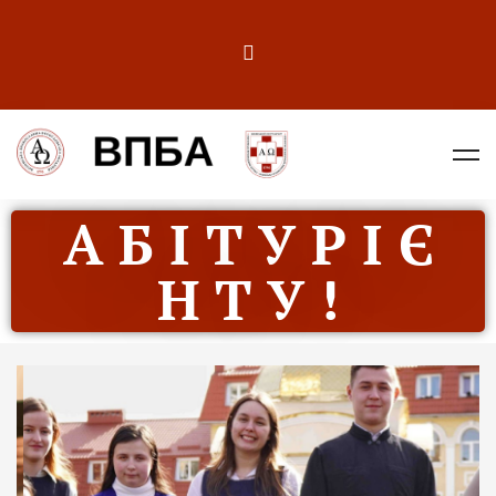
А Б І Т У Р І Є
Н Т У !