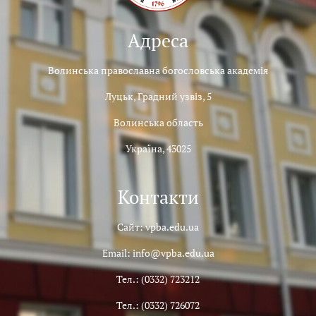
Адреса
Волинська православна богословська академія
Луцьк, Градний узвіз, 5
Волинська область
Україна, 43025
Контакти
Сайт: vpba.edu.ua
Email: info@vpba.edu.ua
Тел.: (0332) 723212
Тел.: (0332) 726072