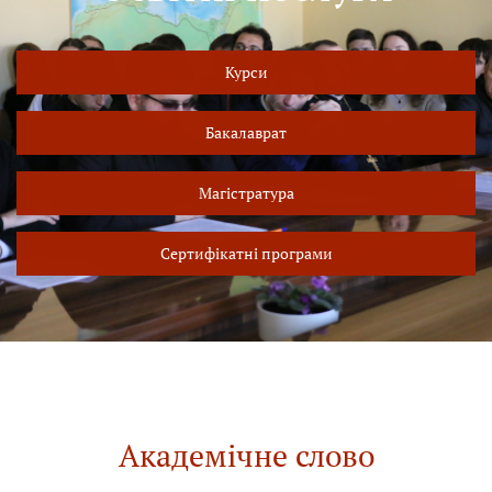
Курси
Бакалаврат
Магістратура
Сертифікатні програми
Академічне слово