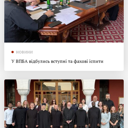
НОВИНИ
У ВПБА відбулись вступні та фахові іспити