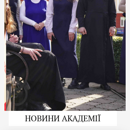
ДУХОВНО СИЛЬНІ!
ВПБА — спільнота, де
формується
покликання
Читати більше
НОВИНИ АКАДЕМІЇ