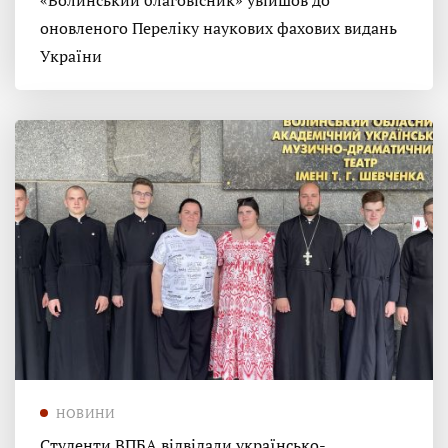
«Волинський благовісник» увійшов до
оновленого Переліку наукових фахових видань
України
НОВИНИ
Студенти ВПБА відвідали українсько-