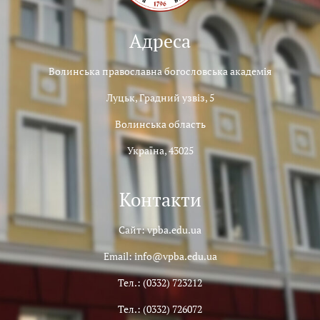
Адреса
Волинська православна богословська академія
Луцьк, Градний узвіз, 5
Волинська область
Україна, 43025
Контакти
Сайт: vpba.edu.ua
Email: info@vpba.edu.ua
Тел.: (0332) 723212
Тел.: (0332) 726072