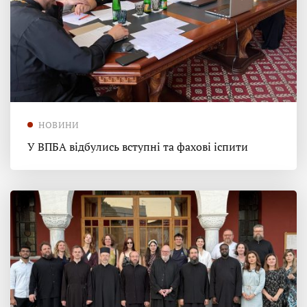
НОВИНИ
У ВПБА відбулись вступні та фахові іспити