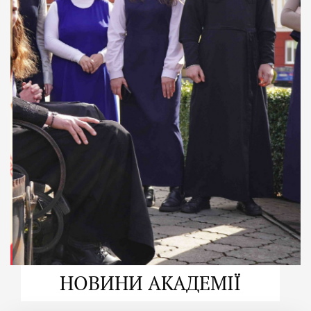
ДУХОВНО СИЛЬНІ!
ВПБА — спільнота, де
формується
покликання
Читати більше
НОВИНИ АКАДЕМІЇ