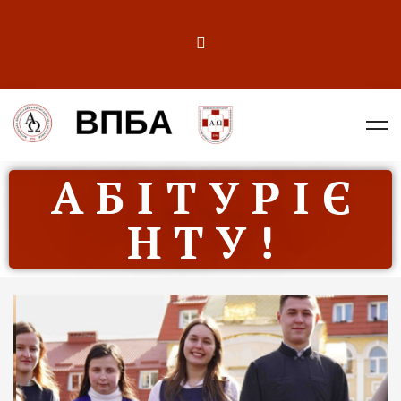
А Б І Т У Р І Є
Н Т У !