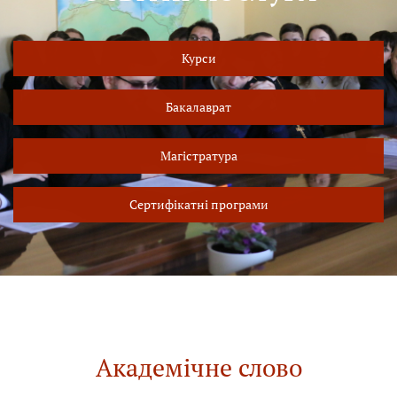
Курси
Бакалаврат
Магістратура
Сертифікатні програми
Академічне слово